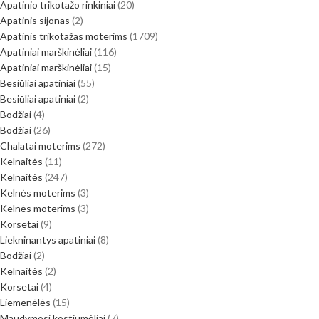
Apatinio trikotažo rinkiniai
20
Apatinis sijonas
2
Apatinis trikotažas moterims
1709
Apatiniai marškinėliai
116
Apatiniai marškinėliai
15
Besiūliai apatiniai
55
Besiūliai apatiniai
2
Bodžiai
4
Bodžiai
26
Chalatai moterims
272
Kelnaitės
11
Kelnaitės
247
Kelnės moterims
3
Kelnės moterims
3
Korsetai
9
Liekninantys apatiniai
8
Bodžiai
2
Kelnaitės
2
Korsetai
4
Liemenėlės
15
Maudymosi kostiumėliai
7