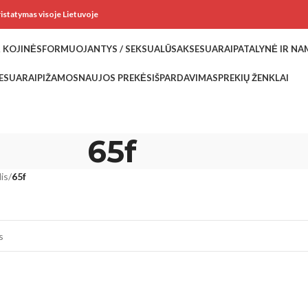
ristatymas visoje Lietuvoje
 KOJINĖS
FORMUOJANTYS / SEKSUALŪS
AKSESUARAI
PATALYNĖ IR N
ESUARAI
PIŽAMOS
NAUJOS PREKĖS
IŠPARDAVIMAS
PREKIŲ ŽENKLAI
65f
is
/
65f