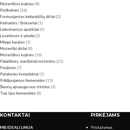
Moteriškos kojinės
8
Pėdkelnės
26
Formuojantys keliaraiščių diržai
2
Kelnaitės / Bokseriai
1
Liekninantys apatiniai
5
Lovatiesės ir pledai
2
Miego kaukės
1
Moteriški diržai
8
Moteriškos kojinės
16
Palaidinės, marškiniai moterims
21
Pasijonis
7
Patalynės komplektai
1
Priklijuojamos liemenėlės
13
Šlaunų apsauga nuo trinties
2
Top tipo liemenėlės
8
KONTAKTAI
PIRKĖJAMS
MB IDEALI LINIJA
Pristatymas