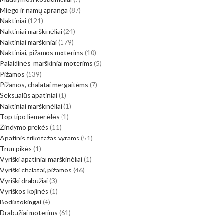
Miego ir namų apranga
87
Naktiniai
121
Naktiniai marškinėliai
24
Naktiniai marškiniai
179
Naktiniai, pižamos moterims
10
Palaidinės, marškiniai moterims
5
Pižamos
539
Pižamos, chalatai mergaitėms
7
Seksualūs apatiniai
1
Naktiniai marškinėliai
1
Top tipo liemenėlės
1
Žindymo prekės
11
Apatinis trikotažas vyrams
51
Trumpikės
1
Vyriški apatiniai marškinėliai
1
Vyriški chalatai, pižamos
46
Vyriški drabužiai
3
Vyriškos kojinės
1
Bodistokingai
4
Drabužiai moterims
61