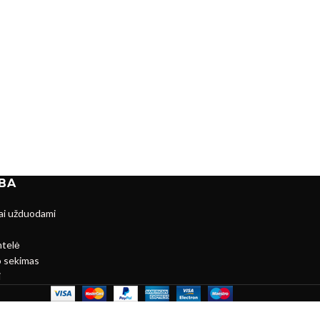
BA
ai užduodami
ntelė
 sekimas
i