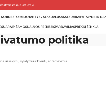
ristatymas visoje Lietuvoje
 KOJINĖS
FORMUOJANTYS / SEKSUALŪS
AKSESUARAI
PATALYNĖ IR N
ESUARAI
PIŽAMOS
NAUJOS PREKĖS
IŠPARDAVIMAS
PREKIŲ ŽENKLAI
ivatumo politika
ina užsakymų vykdymui ir klientų aptarnavimui.