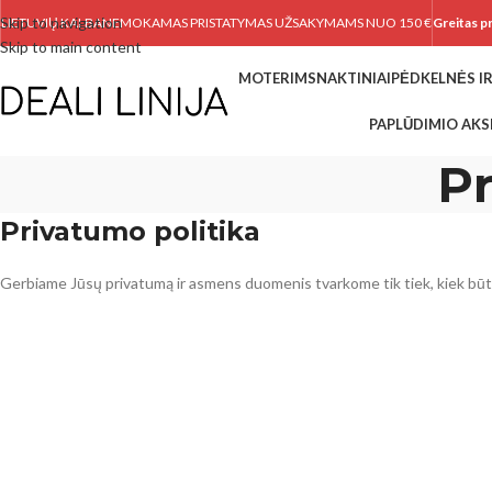
Skip to navigation
LIETUVIŲ KALBA
NEMOKAMAS PRISTATYMAS UŽSAKYMAMS NUO 150 €
Greitas p
Skip to main content
MOTERIMS
NAKTINIAI
PĖDKELNĖS IR
PAPLŪDIMIO AKS
Pr
Privatumo politika
Gerbiame Jūsų privatumą ir asmens duomenis tvarkome tik tiek, kiek būt