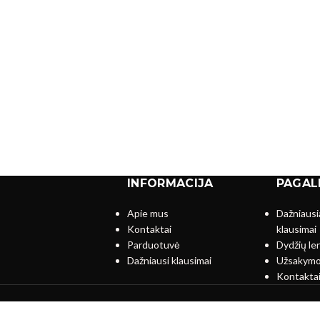
INFORMACIJA
PAGAL
Apie mus
Dažniausi
Kontaktai
klausimai
s
Parduotuvė
Dydžių le
Dažniausi klausimai
Užsakymo
Kontakta