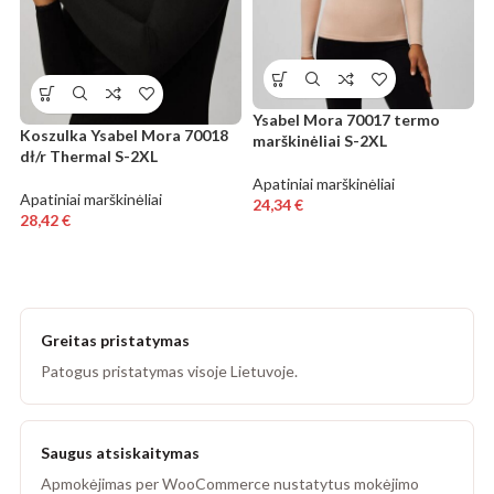
Ysabel Mora 70017 termo
Koszulka Ysabel Mora 70018
marškinėliai S-2XL
dł/r Thermal S-2XL
Apatiniai marškinėliai
Apatiniai marškinėliai
24,34
€
28,42
€
Greitas pristatymas
Patogus pristatymas visoje Lietuvoje.
Saugus atsiskaitymas
Apmokėjimas per WooCommerce nustatytus mokėjimo