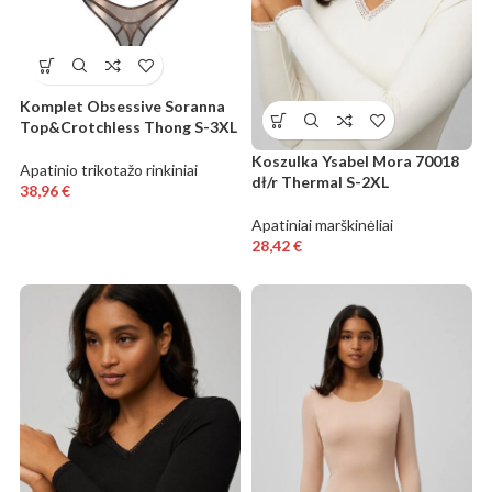
Komplet Obsessive Soranna
Top&Crotchless Thong S-3XL
Koszulka Ysabel Mora 70018
Apatinio trikotažo rinkiniai
dł/r Thermal S-2XL
38,96
€
Apatiniai marškinėliai
28,42
€