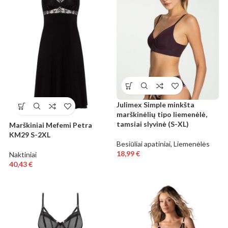
Julimex Simple minkšta
marškinėlių tipo liemenėlė,
tamsiai slyvinė (S-XL)
Marškiniai Mefemi Petra
KM29 S-2XL
Besiūliai apatiniai
,
Liemenėlės
18,99
€
Naktiniai
40,43
€