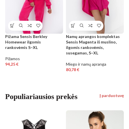
Pižama Sensis Berkley
Namų aprangos komplektas
Homewear ilgomis
Sensis Magenta iš muslino,
rankovėmis S–XL
ilgomis rankovėmis,
susegamas, S–XL
Pižamos
94,25
€
Miego ir namų apranga
80,78
€
Populiariausios prekės
Į parduotuvę