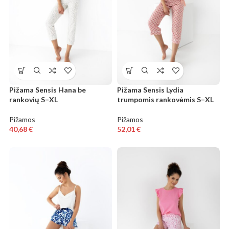
Pižama Sensis Hana be
Pižama Sensis Lydia
rankovių S–XL
trumpomis rankovėmis S–XL
Pižamos
Pižamos
40,68
€
52,01
€