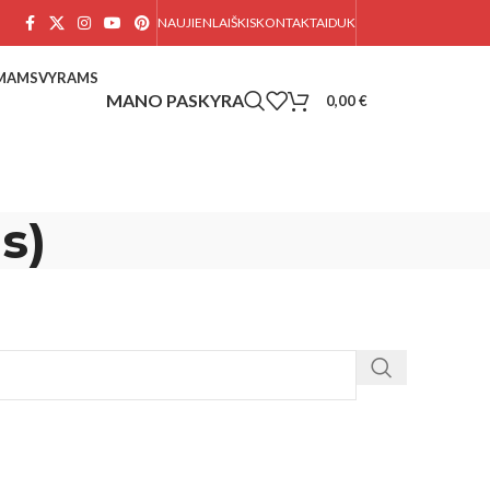
NAUJIENLAIŠKIS
KONTAKTAI
DUK
AMAMS
VYRAMS
0,00
€
s)