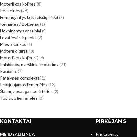
Moteriškos kojinės
8
Pėdkelnės
26
Formuojantys keliaraiščių diržai
2
Kelnaitės / Bokseriai
1
Liekninantys apatiniai
5
Lovatiesės ir pledai
2
Miego kaukės
1
Moteriški diržai
8
Moteriškos kojinės
16
Palaidinės, marškiniai moterims
21
Pasijonis
7
Patalynės komplektai
1
Priklijuojamos liemenėlės
13
Šlaunų apsauga nuo trinties
2
Top tipo liemenėlės
8
KONTAKTAI
PIRKĖJAMS
MB IDEALI LINIJA
Pristatymas