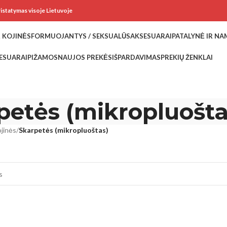
ristatymas visoje Lietuvoje
 KOJINĖS
FORMUOJANTYS / SEKSUALŪS
AKSESUARAI
PATALYNĖ IR N
ESUARAI
PIŽAMOS
NAUJOS PREKĖS
IŠPARDAVIMAS
PREKIŲ ŽENKLAI
petės (mikropluošta
jinės
/
Skarpetės (mikropluoštas)