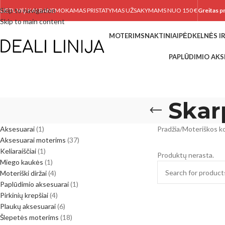
Skip to navigation
LIETUVIŲ KALBA
NEMOKAMAS PRISTATYMAS UŽSAKYMAMS NUO 150 €
Greitas p
Skip to main content
MOTERIMS
NAKTINIAI
PĖDKELNĖS IR
PAPLŪDIMIO AKS
Skar
Aksesuarai
1
Pradžia
/
Moteriškos ko
Aksesuarai moterims
37
Keliaraiščiai
1
Produktų nerasta.
Miego kaukės
1
Moteriški diržai
4
Paplūdimio aksesuarai
1
Pirkinių krepšiai
4
Plaukų aksesuarai
6
Šlepetės moterims
18