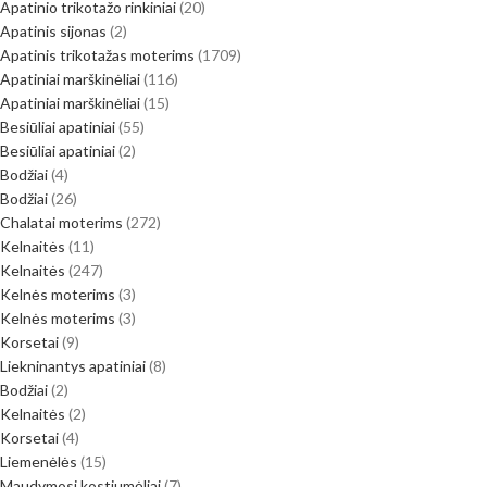
Apatinio trikotažo rinkiniai
20
Apatinis sijonas
2
Apatinis trikotažas moterims
1709
Apatiniai marškinėliai
116
Apatiniai marškinėliai
15
Besiūliai apatiniai
55
Besiūliai apatiniai
2
Bodžiai
4
Bodžiai
26
Chalatai moterims
272
Kelnaitės
11
Kelnaitės
247
Kelnės moterims
3
Kelnės moterims
3
Korsetai
9
Liekninantys apatiniai
8
Bodžiai
2
Kelnaitės
2
Korsetai
4
Liemenėlės
15
Maudymosi kostiumėliai
7