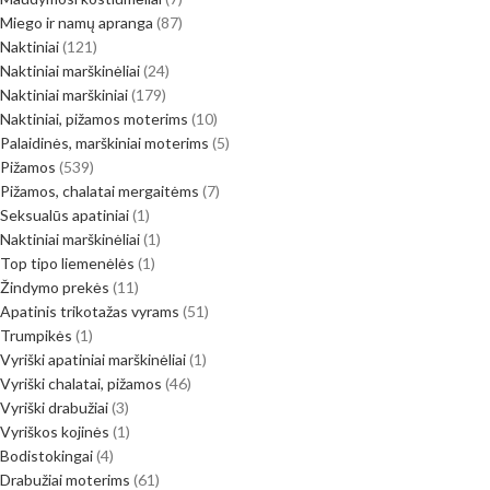
Miego ir namų apranga
87
Naktiniai
121
Naktiniai marškinėliai
24
Naktiniai marškiniai
179
Naktiniai, pižamos moterims
10
Palaidinės, marškiniai moterims
5
Pižamos
539
Pižamos, chalatai mergaitėms
7
Seksualūs apatiniai
1
Naktiniai marškinėliai
1
Top tipo liemenėlės
1
Žindymo prekės
11
Apatinis trikotažas vyrams
51
Trumpikės
1
Vyriški apatiniai marškinėliai
1
Vyriški chalatai, pižamos
46
Vyriški drabužiai
3
Vyriškos kojinės
1
Bodistokingai
4
Drabužiai moterims
61