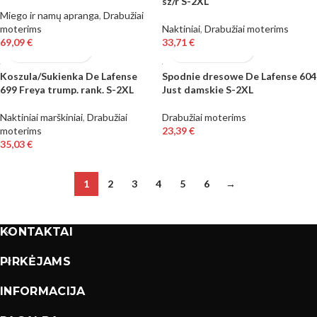
sz/r S-2XL
Miego ir namų apranga
,
Drabužiai
moterims
Naktiniai
,
Drabužiai moterims
69,09
€
33,71
€
Koszula/Sukienka De Lafense
Spodnie dresowe De Lafense 604
699 Freya trump. rank. S-2XL
Just damskie S-2XL
Naktiniai marškiniai
,
Drabužiai
Drabužiai moterims
moterims
23,39
€
35,03
€
1
2
3
4
5
6
→
KONTAKTAI
PIRKĖJAMS
INFORMACIJA