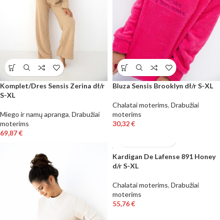
Komplet/Dres Sensis Zerina dł/r
Bluza Sensis Brooklyn dł/r S-XL
S-XL
Chalatai moterims
,
Drabužiai
Miego ir namų apranga
,
Drabužiai
moterims
moterims
30,32
€
69,87
€
Kardigan De Lafense 891 Honey
d/r S-XL
Chalatai moterims
,
Drabužiai
moterims
55,76
€