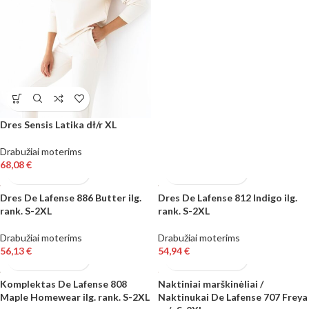
Dres Sensis Latika dł/r XL
Drabužiai moterims
68,08
€
Dres De Lafense 886 Butter ilg.
Dres De Lafense 812 Indigo ilg.
rank. S-2XL
rank. S-2XL
Drabužiai moterims
Drabužiai moterims
56,13
€
54,94
€
Komplektas De Lafense 808
Naktiniai marškinėliai /
Maple Homewear ilg. rank. S-2XL
Naktinukai De Lafense 707 Freya