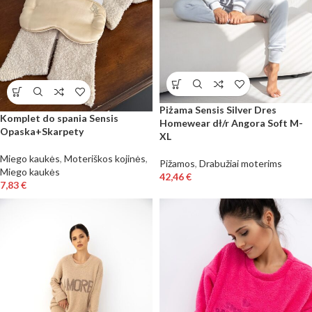
Piżama Sensis Silver Dres
Komplet do spania Sensis
Homewear dł/r Angora Soft M-
Opaska+Skarpety
XL
Miego kaukės
,
Moteriškos kojinės
,
Pižamos
,
Drabužiai moterims
Miego kaukės
42,46
€
7,83
€