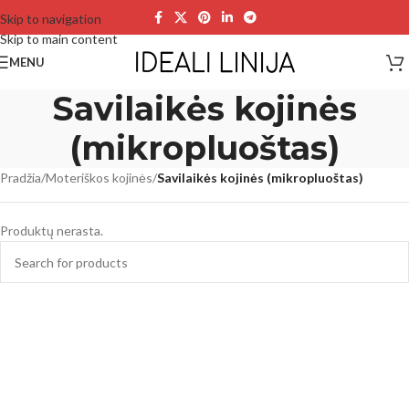
Skip to navigation
Skip to main content
MENU
Savilaikės kojinės
(mikropluoštas)
Pradžia
/
Moteriškos kojinės
/
Savilaikės kojinės (mikropluoštas)
Produktų nerasta.