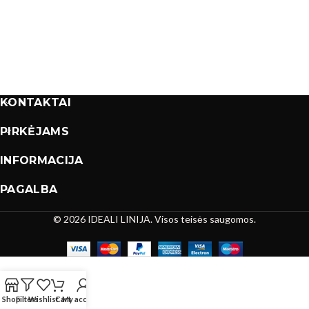
KONTAKTAI
PIRKĖJAMS
INFORMACIJA
PAGALBA
© 2026 IDEALI LINIJA. Visos teisės saugomos.
Shop
Filters
Wishlist
Cart
My account