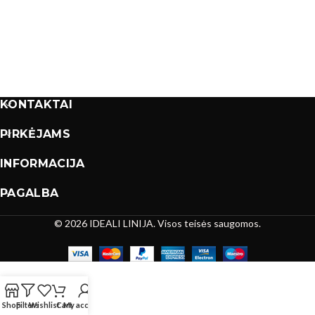
KONTAKTAI
PIRKĖJAMS
INFORMACIJA
PAGALBA
© 2026 IDEALI LINIJA. Visos teisės saugomos.
Shop
Filters
Wishlist
Cart
My account