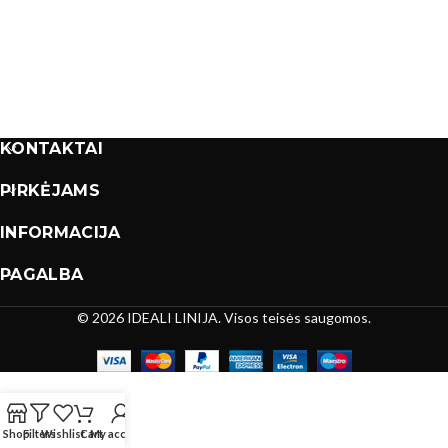
KONTAKTAI
PIRKĖJAMS
INFORMACIJA
PAGALBA
© 2026 IDEALI LINIJA. Visos teisės saugomos.
Shop
Filters
Wishlist
Cart
My account