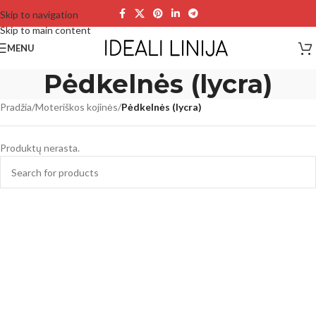
Skip to navigation
Skip to main content
MENU
Pėdkelnės (lycra)
Pradžia
/
Moteriškos kojinės
/
Pėdkelnės (lycra)
Produktų nerasta.