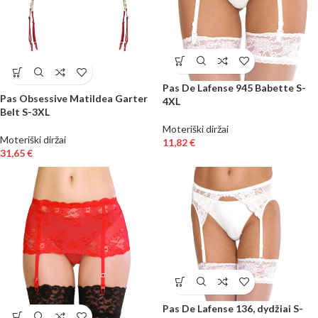
Pas De Lafense 945 Babette S-
Pas Obsessive Matildea Garter
4XL
Belt S-3XL
Moteriški diržai
Moteriški diržai
11,82
€
31,65
€
Pas De Lafense 136, dydžiai S-