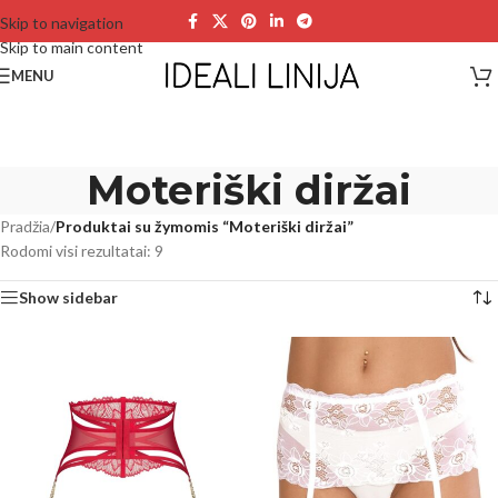
Skip to navigation
Skip to main content
MENU
Moteriški diržai
Pradžia
/
Produktai su žymomis “Moteriški diržai”
Rodomi visi rezultatai: 9
Show sidebar