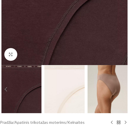
Click to enlarge
Pradžia
/
Apatinis trikotažas moterims
/
Kelnaitės