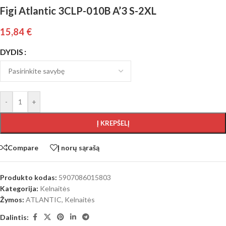
Figi Atlantic 3CLP-010B A’3 S-2XL
15,84
€
DYDIS
-
+
Į KREPŠELĮ
Compare
Į norų sąrašą
Produkto kodas:
5907086015803
Kategorija:
Kelnaitės
Žymos:
ATLANTIC
,
Kelnaitės
Dalintis: