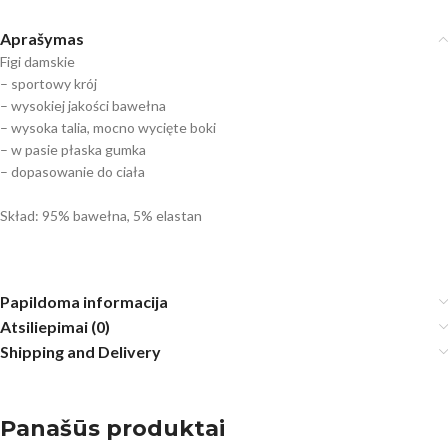
Aprašymas
Figi damskie
– sportowy krój
– wysokiej jakości bawełna
– wysoka talia, mocno wycięte boki
– w pasie płaska gumka
– dopasowanie do ciała
Skład: 95% bawełna, 5% elastan
Papildoma informacija
Atsiliepimai (0)
Shipping and Delivery
Panašūs produktai