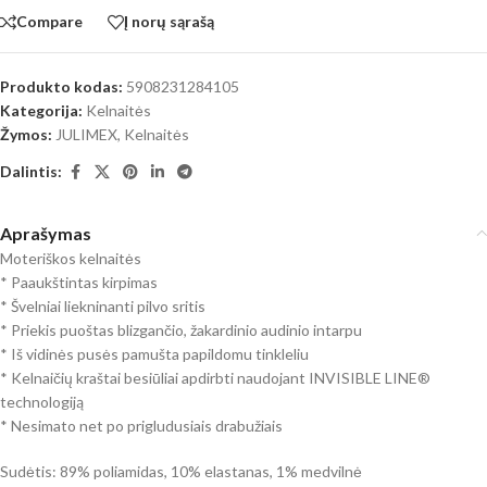
Compare
Į norų sąrašą
Produkto kodas:
5908231284105
Kategorija:
Kelnaitės
Žymos:
JULIMEX
,
Kelnaitės
Dalintis:
Aprašymas
Moteriškos kelnaitės
* Paaukštintas kirpimas
* Švelniai liekninanti pilvo sritis
* Priekis puoštas blizgančio, žakardinio audinio intarpu
* Iš vidinės pusės pamušta papildomu tinkleliu
* Kelnaičių kraštai besiūliai apdirbti naudojant INVISIBLE LINE®
technologiją
* Nesimato net po prigludusiais drabužiais
Sudėtis: 89% poliamidas, 10% elastanas, 1% medvilnė