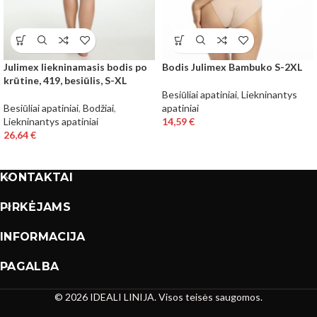
Julimex liekninamasis bodis po
Bodis Julimex Bambuko S-2XL
krūtine, 419, besiūlis, S-XL
Besiūliai apatiniai
,
Liekninantys
Besiūliai apatiniai
,
Bodžiai
,
apatiniai
Liekninantys apatiniai
14,59
€
26,64
€
KONTAKTAI
PIRKĖJAMS
INFORMACIJA
PAGALBA
© 2026 IDEALI LINIJA. Visos teisės saugomos.