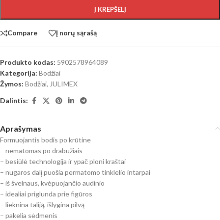
Į KREPŠELĮ
Compare
Į norų sąrašą
Produkto kodas:
5902578964089
Kategorija:
Bodžiai
Žymos:
Bodžiai
,
JULIMEX
Dalintis:
Aprašymas
Formuojantis bodis po krūtine
– nematomas po drabužiais
– besiūlė technologija ir ypač ploni kraštai
– nugaros dalį puošia permatomo tinklelio intarpai
– iš švelnaus, kvėpuojančio audinio
– idealiai priglunda prie figūros
– lieknina taliją, išlygina pilvą
– pakelia sėdmenis