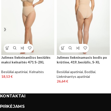
Julimex liekninančios besiūlės
Julimex liekninamasis bodis po
maksi kelnaitės 471 S-2XL
krūtine, 419, besiūlis, S-XL
Besiūliai apatiniai
,
Kelnaitės
Besiūliai apatiniai
,
Bodžiai
,
18,53
€
Liekninantys apatiniai
26,64
€
KONTAKTAI
PIRKĖJAMS