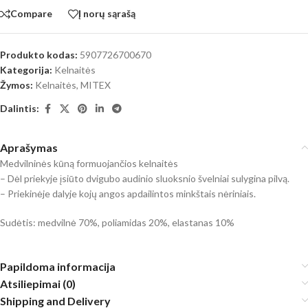
Compare
Į norų sąrašą
Produkto kodas:
5907726700670
Kategorija:
Kelnaitės
Žymos:
Kelnaitės
,
MITEX
Dalintis:
Aprašymas
Medvilninės kūną formuojančios kelnaitės
– Dėl priekyje įsiūto dvigubo audinio sluoksnio švelniai sulygina pilvą.
– Priekinėje dalyje kojų angos apdailintos minkštais nėriniais.
Sudėtis: medvilnė 70%, poliamidas 20%, elastanas 10%
Papildoma informacija
Atsiliepimai (0)
Shipping and Delivery