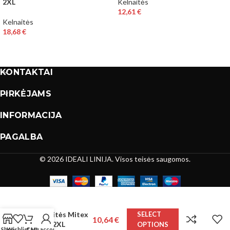
2XL
Kelnaitės
12,61
€
Kelnaitės
18,68
€
KONTAKTAI
PIRKĖJAMS
INFORMACIJA
PAGALBA
© 2026 IDEALI LINIJA. Visos teisės saugomos.
Kelnaitės Mitex
SELECT
10,64
€
Ela S-2XL
OPTIONS
Shop
Wishlist
Cart
My account