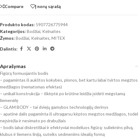
Compare
Į norų sąrašą
Produkto kodas:
5907726775944
Kategorijos:
Bodžiai
,
Kelnaitės
Žymos:
Bodžiai
,
Kelnaitės
,
MITEX
Dalintis:
Aprašymas
Figūrą formuojantis bodis
– pagamintas iš aukštos kokybės, plonos, bet kartu labai tvirtos megztos
medžiagos (nematomas efektas)
– unikali konstrukcija – iškirptė po krūtine leidžia įsidėti mėgstamą
liemenėlę
– GLAM BODY – tai dviejų gamybos technologijų derinys
– apatinė dalis pagaminta iš ultragarsu kirptos megztos medžiagos, todėl
neįsirėžia ir nesimato po drabužiais
– bodis labai diskretiškai ir efektyviai modeliuos figūrą: sulieknins pilvą,
klubus ir liemens liniją, suteiks sėdmenims idealią formą