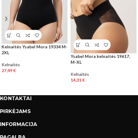
Kelnaitės Ysabel Mora 19334 M-
2XL
Ysabel Mora kelnaitės 19617,
M-XL
Kelnaitės
27,49
€
Kelnaitės
14,31
€
KONTAKTAI
PIRKĖJAMS
INFORMACIJA
PAGALBA