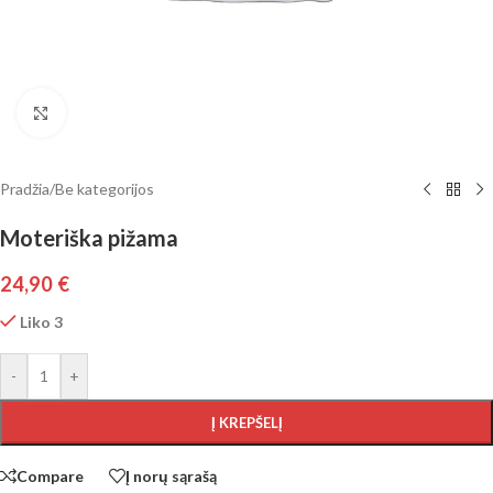
Click to enlarge
Pradžia
/
Be kategorijos
Moteriška pižama
24,90
€
Liko 3
-
+
Į KREPŠELĮ
Compare
Į norų sąrašą