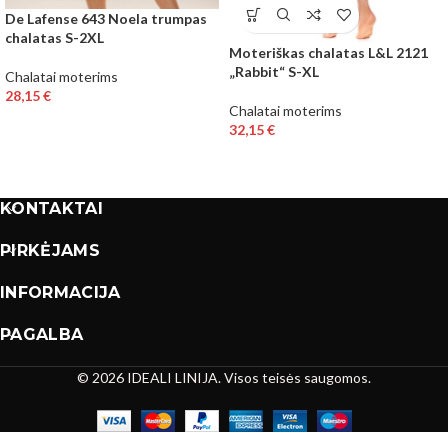
De Lafense 643 Noela trumpas
chalatas S-2XL
Moteriškas chalatas L&L 2121
„Rabbit“ S-XL
Chalatai moterims
28,15
€
Chalatai moterims
32,15
€
KONTAKTAI
PIRKĖJAMS
INFORMACIJA
PAGALBA
© 2026 IDEALI LINIJA. Visos teisės saugomos.