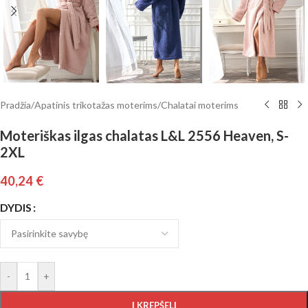
Pradžia
/
Apatinis trikotažas moterims
/
Chalatai moterims
Moteriškas ilgas chalatas L&L 2556 Heaven, S-
2XL
40,24
€
DYDIS
-
+
Į KREPŠELĮ