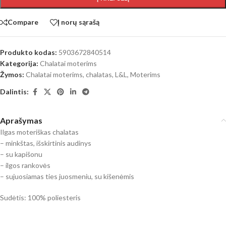
Compare
Į norų sąrašą
Produkto kodas:
5903672840514
Kategorija:
Chalatai moterims
Žymos:
Chalatai moterims
,
chalatas
,
L&L
,
Moterims
Dalintis:
Aprašymas
Ilgas moteriškas chalatas
– minkštas, išskirtinis audinys
– su kapišonu
– ilgos rankovės
– sujuosiamas ties juosmeniu, su kišenėmis
Sudėtis: 100% poliesteris