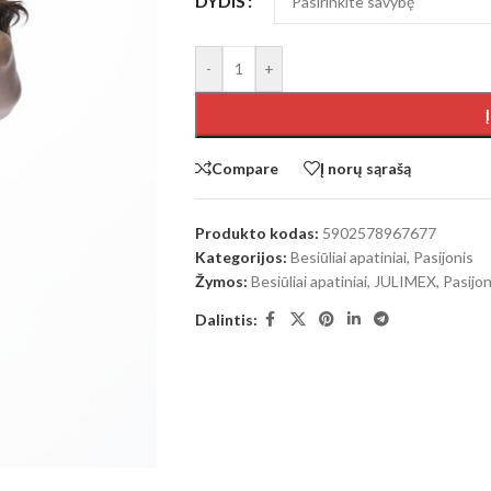
DYDIS
-
+
Compare
Į norų sąrašą
Produkto kodas:
5902578967677
Kategorijos:
Besiūliai apatiniai
,
Pasijonis
Žymos:
Besiūliai apatiniai
,
JULIMEX
,
Pasijon
Dalintis: