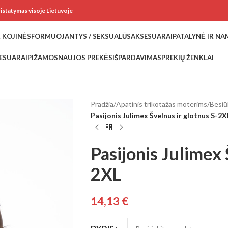
ristatymas visoje Lietuvoje
 KOJINĖS
FORMUOJANTYS / SEKSUALŪS
AKSESUARAI
PATALYNĖ IR N
ESUARAI
PIŽAMOS
NAUJOS PREKĖS
IŠPARDAVIMAS
PREKIŲ ŽENKLAI
Pradžia
/
Apatinis trikotažas moterims
/
Besiūl
Pasijonis Julimex Švelnus ir glotnus S-2X
Pasijonis Julimex 
2XL
14,13
€