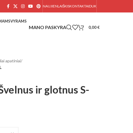
NAUJIENLAIŠKIS
KONTAKTAI
DUK
AMAMS
VYRAMS
0,00
€
iai apatiniai
/
L
Švelnus ir glotnus S-