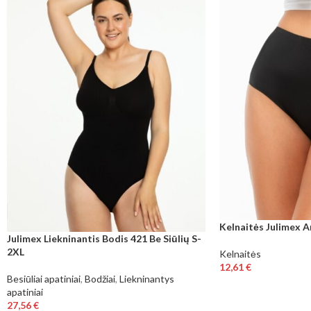
Kelnaitės Julimex A
Julimex Liekninantis Bodis 421 Be Siūlių S-
2XL
Kelnaitės
12,61
€
Besiūliai apatiniai
,
Bodžiai
,
Liekninantys
apatiniai
27,56
€