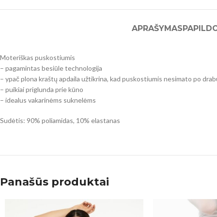
APRAŠYMAS
PAPILD
Moteriškas puskostiumis
– pagamintas besiūle technologija
– ypač plona kraštų apdaila užtikrina, kad puskostiumis nesimato po drab
– puikiai priglunda prie kūno
– idealus vakarinėms suknelėms
Sudėtis: 90% poliamidas, 10% elastanas
Panašūs produktai