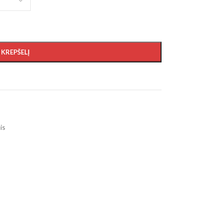
Į KREPŠELĮ
is