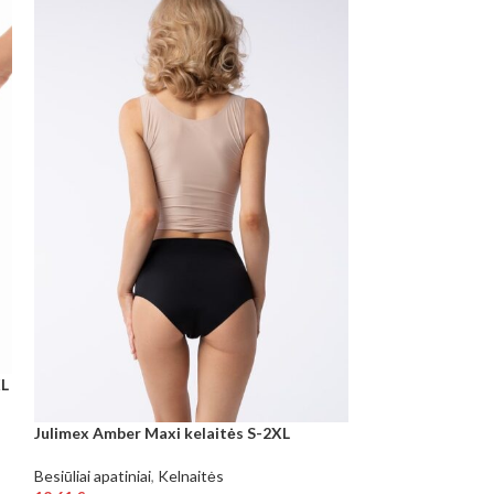
XL
Julimex Amber Maxi kelaitės S-2XL
Figės Julimex Ag
Besiūliai apatiniai
,
Kelnaitės
Kelnaitės