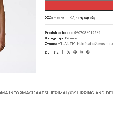
Compare
Į norų sąrašą
Produkto kodas:
5907086019764
Kategorija:
Pižamos
Žymos:
ATLANTIC
,
Naktiniai, pižamos mot
Dalintis:
OMA INFORMACIJA
ATSILIEPIMAI (0)
SHIPPING AND DE