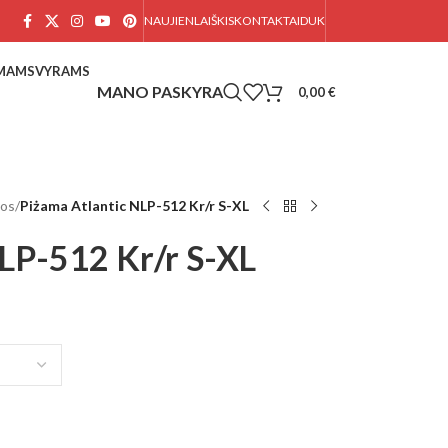
NAUJIENLAIŠKIS
KONTAKTAI
DUK
AMAMS
VYRAMS
0,00
€
mos
/
Piżama Atlantic NLP-512 Kr/r S-XL
NLP-512 Kr/r S-XL