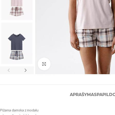
Click to enlarge
APRAŠYMAS
PAPILD
Piżama damska z modalu