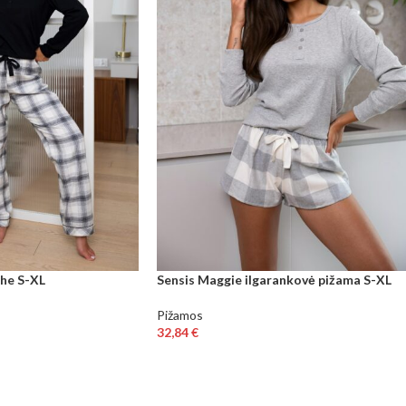
che S-XL
Sensis Maggie ilgarankovė pižama S-XL
Pižamos
32,84
€