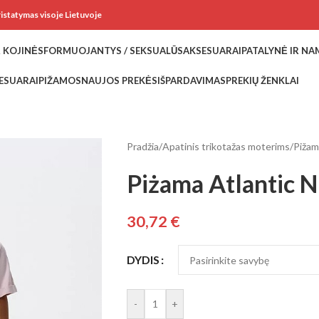
ristatymas visoje Lietuvoje
 KOJINĖS
FORMUOJANTYS / SEKSUALŪS
AKSESUARAI
PATALYNĖ IR N
ESUARAI
PIŽAMOS
NAUJOS PREKĖS
IŠPARDAVIMAS
PREKIŲ ŽENKLAI
Pradžia
/
Apatinis trikotažas moterims
/
Piža
Piżama Atlantic 
30,72
€
DYDIS
-
+