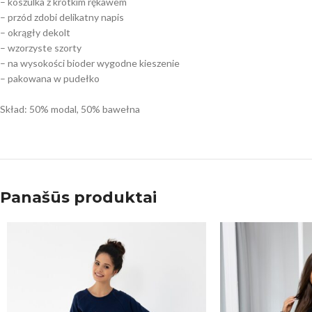
– koszulka z krótkim rękawem
– przód zdobi delikatny napis
– okrągły dekolt
– wzorzyste szorty
– na wysokości bioder wygodne kieszenie
– pakowana w pudełko
Skład: 50% modal, 50% bawełna
Panašūs produktai