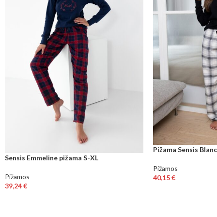
Pižama Sensis Blan
Sensis Emmeline pižama S-XL
Pižamos
Pižamos
40,15
€
39,24
€