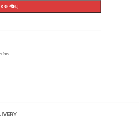
Į KREPŠELĮ
erims
LIVERY