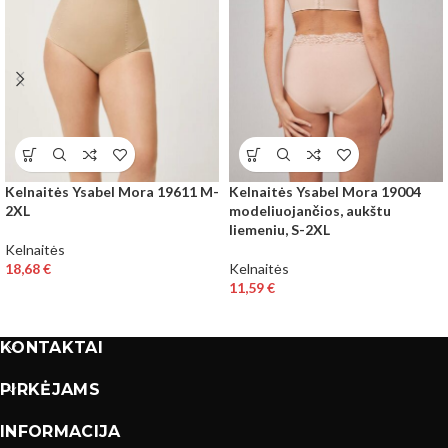
Kelnaitės Ysabel Mora 19611 M-
Kelnaitės Ysabel Mora 19004
2XL
modeliuojančios, aukštu
liemeniu, S-2XL
Kelnaitės
18,68
€
Kelnaitės
11,59
€
KONTAKTAI
PIRKĖJAMS
INFORMACIJA