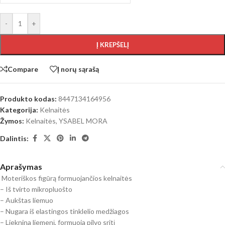
-
+
Į KREPŠELĮ
Compare
Į norų sąrašą
Produkto kodas:
8447134164956
Kategorija:
Kelnaitės
Žymos:
Kelnaitės
,
YSABEL MORA
Dalintis:
Aprašymas
Moteriškos figūrą formuojančios kelnaitės
– Iš tvirto mikropluošto
– Aukštas liemuo
– Nugara iš elastingos tinklelio medžiagos
– Lieknina liemenį, formuoja pilvo sritį