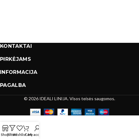
KONTAKTAI
PIRKĖJAMS
INFORMACIJA
PAGALBA
© 2026 IDEALI LINIJA. Visos teisės saugomos.
Shop
Filters
Wishlist
Cart
My account