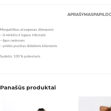
APRAŠYMAS
PAPILD
Mergaitiškas atsegamas džemperis
– iš minkšto ir lygaus trikotažo
– ilgos rankovės
– priekis puoštas didelėmis kišenėmis
Sudėtis: 100 % poliesteris
Panašūs produktai