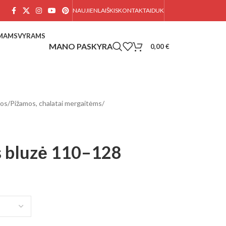
NAUJIENLAIŠKIS
KONTAKTAI
DUK
AMAMS
VYRAMS
0,00
€
mos
/
Pižamos, chalatai mergaitėms
/
s bluzė 110–128