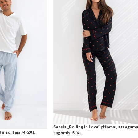
Sensis „Rolling In Love“ pižama , atsegam
 ir šortais M-2XL
sagomis, S-XL.