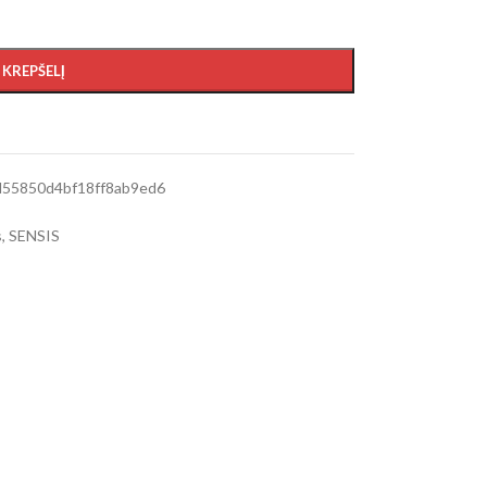
Į KREPŠELĮ
55850d4bf18ff8ab9ed6
s
,
SENSIS