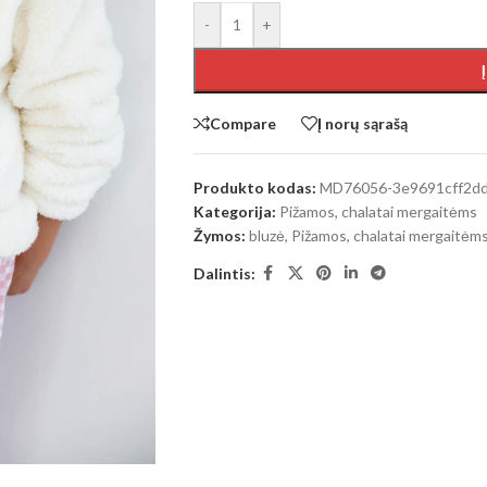
-
+
Compare
Į norų sąrašą
Produkto kodas:
MD76056-3e9691cff2dd
Kategorija:
Pižamos, chalatai mergaitėms
Žymos:
bluzė
,
Pižamos, chalatai mergaitėm
Dalintis: