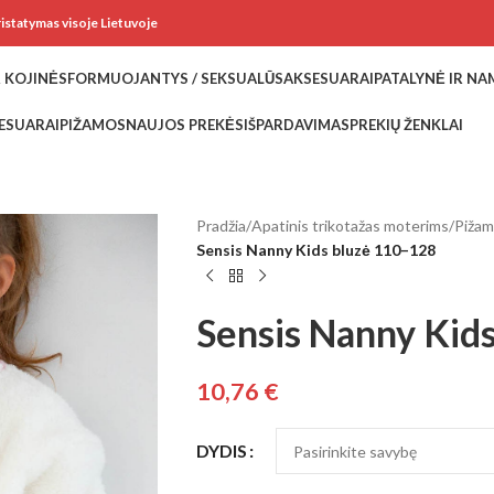
ristatymas visoje Lietuvoje
 KOJINĖS
FORMUOJANTYS / SEKSUALŪS
AKSESUARAI
PATALYNĖ IR N
ESUARAI
PIŽAMOS
NAUJOS PREKĖS
IŠPARDAVIMAS
PREKIŲ ŽENKLAI
Pradžia
/
Apatinis trikotažas moterims
/
Piža
Sensis Nanny Kids bluzė 110–128
Sensis Nanny Kid
10,76
€
DYDIS