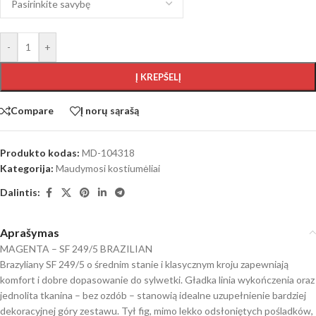
-
+
Į KREPŠELĮ
Compare
Į norų sąrašą
Produkto kodas:
MD-104318
Kategorija:
Maudymosi kostiumėliai
Dalintis:
Aprašymas
MAGENTA – SF 249/5 BRAZILIAN
Brazyliany SF 249/5 o średnim stanie i klasycznym kroju zapewniają
komfort i dobre dopasowanie do sylwetki. Gładka linia wykończenia oraz
jednolita tkanina – bez ozdób – stanowią idealne uzupełnienie bardziej
dekoracyjnej góry zestawu. Tył fig, mimo lekko odsłoniętych pośladków,