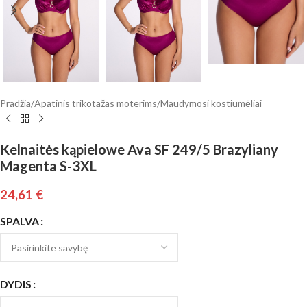
Pradžia
/
Apatinis trikotažas moterims
/
Maudymosi kostiumėliai
Kelnaitės kąpielowe Ava SF 249/5 Brazyliany
Magenta S-3XL
24,61
€
SPALVA
DYDIS