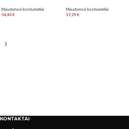
Maudymosi kostiumėliai
Maudymosi kostiumėliai
54,43
€
57,29
€
KONTAKTAI