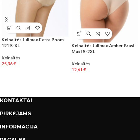
Kelnaitės Julimex Extra Boom
Kelnaitės Julimex Amber Brasil
121 S-XL
Maxi S-2XL
Kelnaitės
Kelnaitės
25,36
€
12,61
€
KONTAKTAI
PIRKĖJAMS
INFORMACIJA
PAGALBA