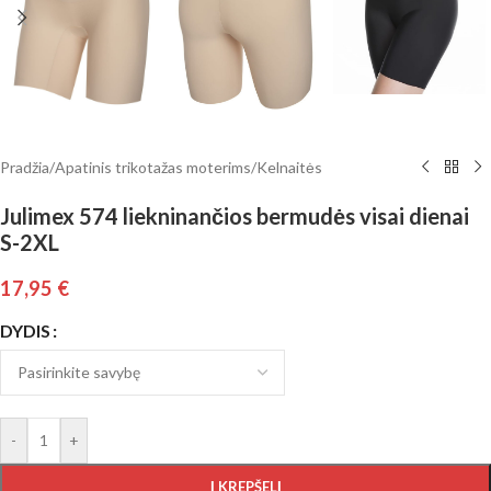
Pradžia
/
Apatinis trikotažas moterims
/
Kelnaitės
Julimex 574 liekninančios bermudės visai dienai
S-2XL
17,95
€
DYDIS
-
+
Į KREPŠELĮ