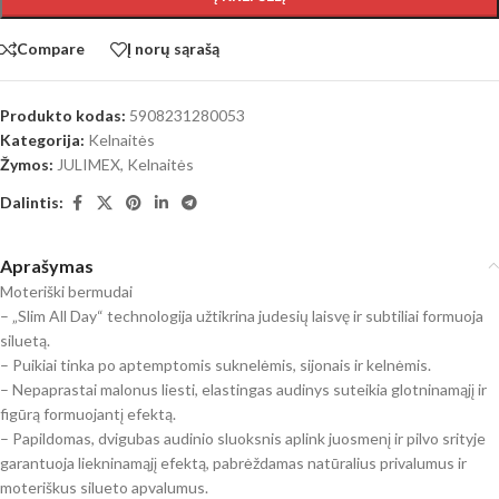
Compare
Į norų sąrašą
Produkto kodas:
5908231280053
Kategorija:
Kelnaitės
Žymos:
JULIMEX
,
Kelnaitės
Dalintis:
Aprašymas
Moteriški bermudai
– „Slim All Day“ technologija užtikrina judesių laisvę ir subtiliai formuoja
siluetą.
– Puikiai tinka po aptemptomis suknelėmis, sijonais ir kelnėmis.
– Nepaprastai malonus liesti, elastingas audinys suteikia glotninamąjį ir
figūrą formuojantį efektą.
– Papildomas, dvigubas audinio sluoksnis aplink juosmenį ir pilvo srityje
garantuoja liekninamąjį efektą, pabrėždamas natūralius privalumus ir
moteriškus silueto apvalumus.