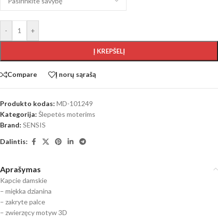
-
+
Į KREPŠELĮ
Compare
Į norų sąrašą
Produkto kodas:
MD-101249
Kategorija:
Šlepetės moterims
Brand:
SENSIS
Dalintis:
Aprašymas
Kapcie damskie
– miękka dzianina
– zakryte palce
– zwierzęcy motyw 3D