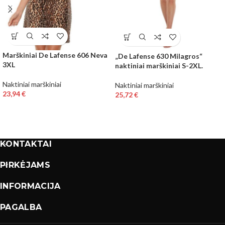
Marškiniai De Lafense 606 Neva
„De Lafense 630 Milagros“
3XL
naktiniai marškiniai S-2XL.
Naktiniai marškiniai
Naktiniai marškiniai
23,94
€
25,72
€
KONTAKTAI
PIRKĖJAMS
INFORMACIJA
PAGALBA