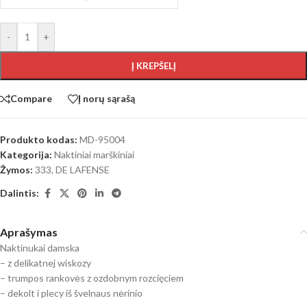
-
+
Į KREPŠELĮ
Compare
Į norų sąrašą
Produkto kodas:
MD-95004
Kategorija:
Naktiniai marškiniai
Žymos:
333
,
DE LAFENSE
Dalintis:
Aprašymas
Naktinukai damska
– z delikatnej wiskozy
– trumpos rankovės z ozdobnym rozcięciem
– dekolt i plecy iš švelnaus nėrinio