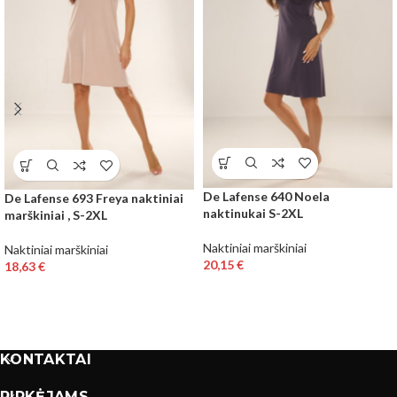
De Lafense 640 Noela
De Lafense 693 Freya naktiniai
naktinukai S-2XL
marškiniai , S-2XL
Naktiniai marškiniai
Naktiniai marškiniai
20,15
€
18,63
€
KONTAKTAI
PIRKĖJAMS