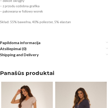
– dekolt okrągły
– z przodu ozdobna grafika
– pakowana w foliowy worek
Skład: 55% bawełna, 40% poliester, 5% elastan
Papildoma informacija
Atsiliepimai (0)
Shipping and Delivery
Panašūs produktai