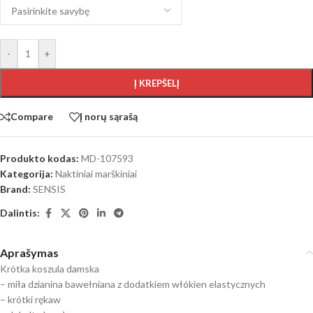
-
+
Į KREPŠELĮ
Compare
Į norų sąrašą
Produkto kodas:
MD-107593
Kategorija:
Naktiniai marškiniai
Brand:
SENSIS
Dalintis:
Aprašymas
Krótka koszula damska
– miła dzianina bawełniana z dodatkiem włókien elastycznych
– krótki rękaw