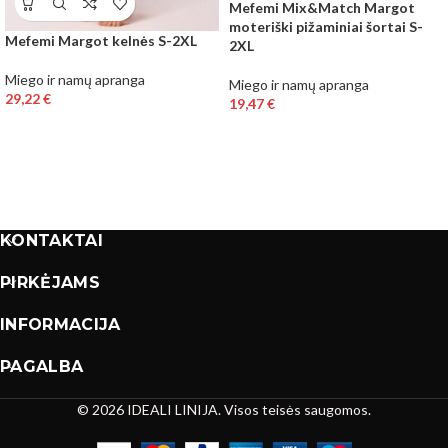
Mefemi Mix&Match Margot
moteriški pižaminiai šortai S-
Mefemi Margot kelnės S-2XL
2XL
Miego ir namų apranga
Miego ir namų apranga
29,22
€
19,47
€
KONTAKTAI
PIRKĖJAMS
INFORMACIJA
PAGALBA
© 2026 IDEALI LINIJA. Visos teisės saugomos.