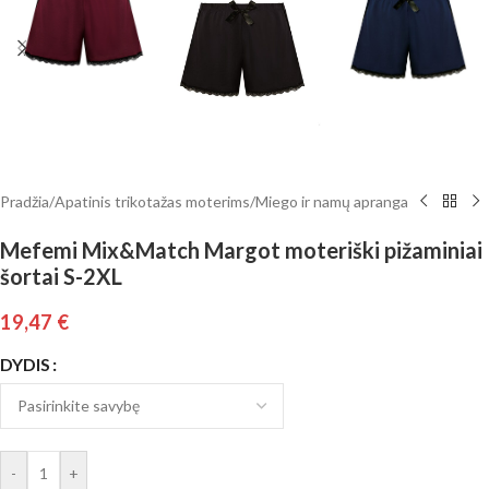
Pradžia
/
Apatinis trikotažas moterims
/
Miego ir namų apranga
Mefemi Mix&Match Margot moteriški pižaminiai
šortai S-2XL
19,47
€
DYDIS
-
+