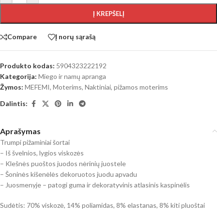
Į KREPŠELĮ
Compare
Į norų sąrašą
Produkto kodas:
5904323222192
Kategorija:
Miego ir namų apranga
Žymos:
MEFEMI
,
Moterims
,
Naktiniai, pižamos moterims
Dalintis:
Aprašymas
Trumpi pižaminiai šortai
– Iš švelnios, lygios viskozės
– Klešnės puoštos juodos nėrinių juostele
– Šoninės kišenėlės dekoruotos juodu apvadu
– Juosmenyje – patogi guma ir dekoratyvinis atlasinis kaspinėlis
Sudėtis: 70% viskozė, 14% poliamidas, 8% elastanas, 8% kiti pluoštai