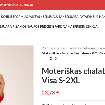
ristatymas visoje Lietuvoje
 KOJINĖS
FORMUOJANTYS / SEKSUALŪS
AKSESUARAI
PATALYNĖ IR N
ESUARAI
PIŽAMOS
NAUJOS PREKĖS
IŠPARDAVIMAS
PREKIŲ ŽENKLAI
Pradžia
/
Apatinis trikotažas moterims
/
Chala
Moteriškas chalatas De Lafense 871 Vis
Moteriškas chala
Visa S-2XL
23,78
€