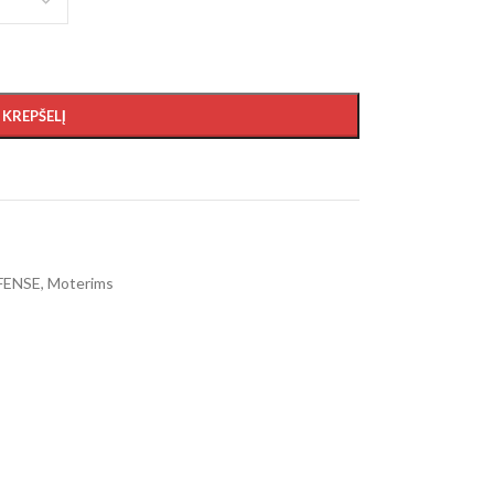
Į KREPŠELĮ
FENSE
,
Moterims