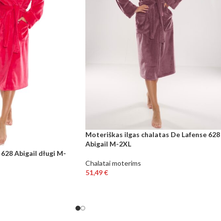
Moteriškas ilgas chalatas De Lafense 628
Abigail M-2XL
 628 Abigail długi M-
Chalatai moterims
51,49
€