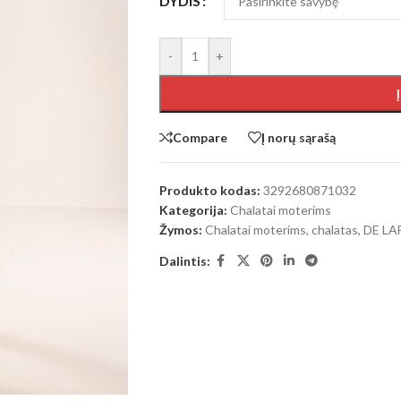
DYDIS
-
+
Compare
Į norų sąrašą
Produkto kodas:
3292680871032
Kategorija:
Chalatai moterims
Žymos:
Chalatai moterims
,
chalatas
,
DE LA
Dalintis: