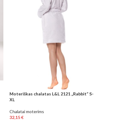
Moteriškas chalatas L&L 2121 „Rabbit“ S-
Moteriškas chala
XL
Chalatai moterim
Chalatai moterims
29,22
€
32,15
€