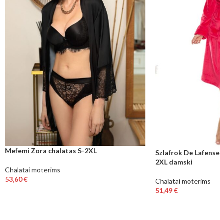
Mefemi Zora chalatas S-2XL
Szlafrok De Lafense
2XL damski
Chalatai moterims
53,60
€
Chalatai moterims
51,49
€