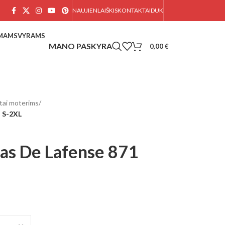
NAUJIENLAIŠKIS
KONTAKTAI
DUK
AMAMS
VYRAMS
0,00
€
tai moterims
/
a S-2XL
tas De Lafense 871