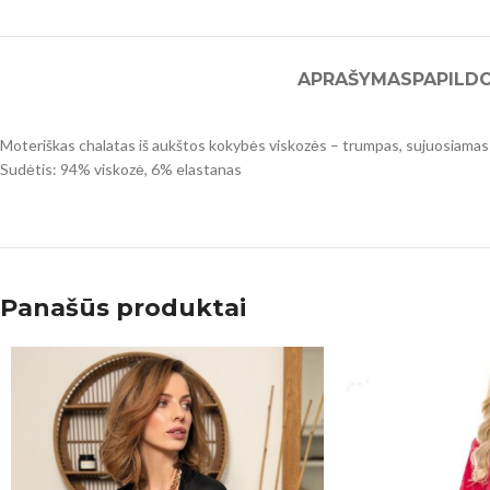
APRAŠYMAS
PAPILD
Moteriškas chalatas iš aukštos kokybės viskozės – trumpas, sujuosiamas dirž
Sudėtis: 94% viskozė, 6% elastanas
Panašūs produktai