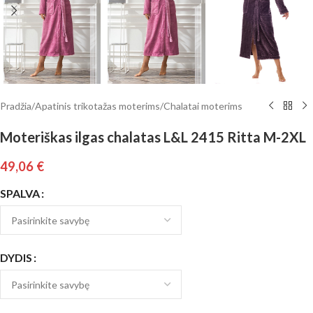
Pradžia
/
Apatinis trikotažas moterims
/
Chalatai moterims
Moteriškas ilgas chalatas L&L 2415 Ritta M-2XL
49,06
€
SPALVA
DYDIS