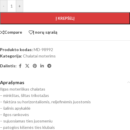
-
+
Į KREPŠELĮ
Compare
Į norų sąrašą
Produkto kodas:
MD-98992
Kategorija:
Chalatai moterims
Dalintis:
Aprašymas
Ilgas moteriškas chalatas
– minkštas, šiltas trikotažas
– faktūra su horizontaliomis, reljefinėmis juostomis
– šalinis apykaklė
– ilgos rankovės
– sujuosiamas ties juosmeniu
– patogios kišenės ties klubais