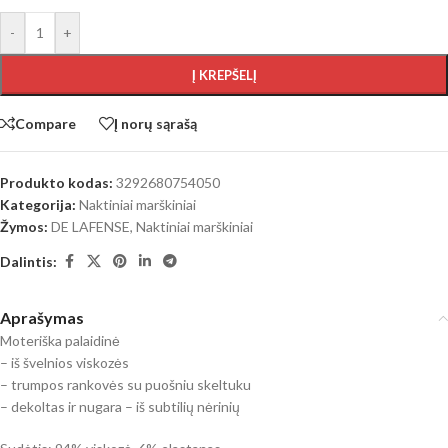
-
+
Į KREPŠELĮ
Compare
Į norų sąrašą
Produkto kodas:
3292680754050
Kategorija:
Naktiniai marškiniai
Žymos:
DE LAFENSE
,
Naktiniai marškiniai
Dalintis:
Aprašymas
Moteriška palaidinė
– iš švelnios viskozės
– trumpos rankovės su puošniu skeltuku
– dekoltas ir nugara – iš subtilių nėrinių