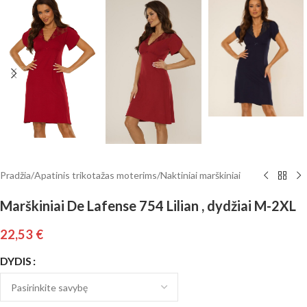
Pradžia
/
Apatinis trikotažas moterims
/
Naktiniai marškiniai
Marškiniai De Lafense 754 Lilian , dydžiai M-2XL
22,53
€
DYDIS