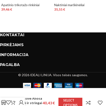
Apatinio trikotažo rinkiniai
Naktiniai marškinėliai
39,46
€
35,55
€
KONTAKTAI
PIRKĖJAMS
INFORMACIJA
PAGALBA
© 2026 IDEALI LINIJA. Visos teisės saugomos.
Obsessive Aliosa
SELECT
40,43
€
Košulė ir stringai
OPTIONS