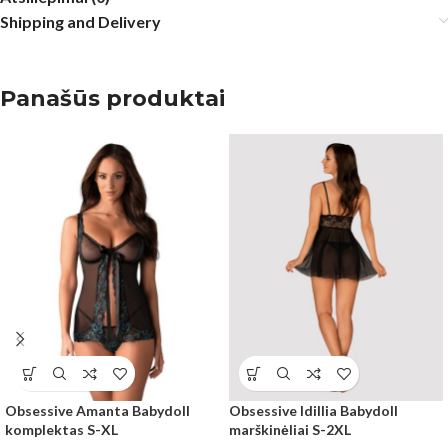
Shipping and Delivery
Panašūs produktai
Obsessive Amanta Babydoll
Obsessive Idillia Babydoll
komplektas S-XL
marškinėliai S-2XL