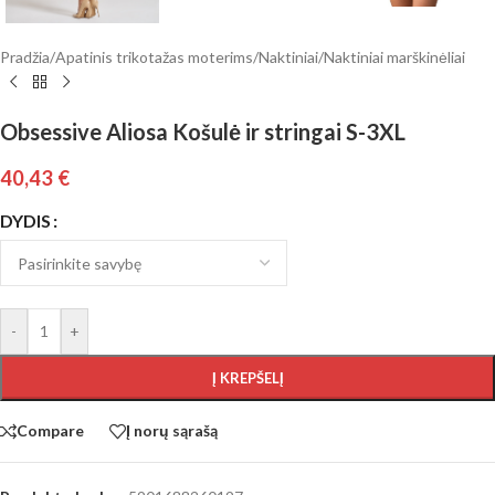
Pradžia
/
Apatinis trikotažas moterims
/
Naktiniai
/
Naktiniai marškinėliai
Obsessive Aliosa Košulė ir stringai S-3XL
40,43
€
DYDIS
-
+
Į KREPŠELĮ
Compare
Į norų sąrašą