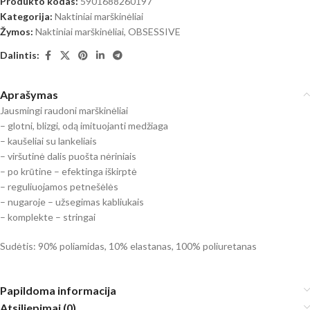
Produkto kodas:
5901688260197
Kategorija:
Naktiniai marškinėliai
Žymos:
Naktiniai marškinėliai
,
OBSESSIVE
Dalintis:
Aprašymas
Jausmingi raudoni marškinėliai
– glotni, blizgi, odą imituojanti medžiaga
– kaušeliai su lankeliais
– viršutinė dalis puošta nėriniais
– po krūtine – efektinga iškirptė
– reguliuojamos petnešėlės
– nugaroje – užsegimas kabliukais
– komplekte – stringai
Sudėtis: 90% poliamidas, 10% elastanas, 100% poliuretanas
Papildoma informacija
Atsiliepimai (0)