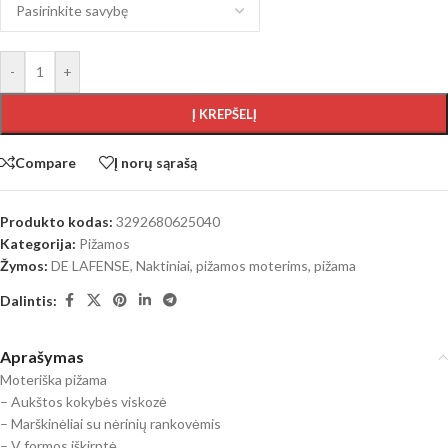
-
+
Į KREPŠELĮ
Compare
Į norų sąrašą
Produkto kodas:
3292680625040
Kategorija:
Pižamos
Žymos:
DE LAFENSE
,
Naktiniai, pižamos moterims
,
pižama
Dalintis:
Aprašymas
Moteriška pižama
– Aukštos kokybės viskozė
– Marškinėliai su nėrinių rankovėmis
– V formos iškirptė