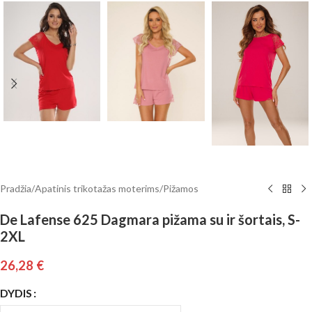
Pradžia
/
Apatinis trikotažas moterims
/
Pižamos
De Lafense 625 Dagmara pižama su ir šortais, S-
2XL
26,28
€
DYDIS