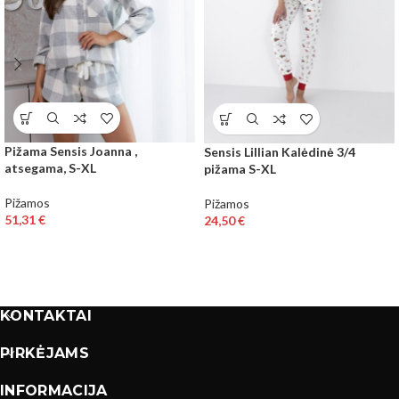
Pižama Sensis Joanna ,
Sensis Lillian Kalėdinė 3/4
atsegama, S-XL
pižama S-XL
Pižamos
Pižamos
51,31
€
24,50
€
KONTAKTAI
PIRKĖJAMS
INFORMACIJA