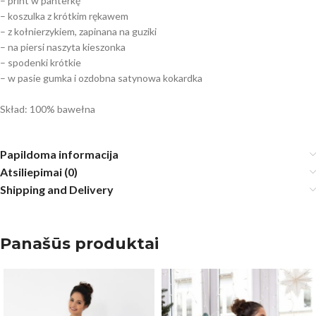
– print w panterkę
– koszulka z krótkim rękawem
– z kołnierzykiem, zapinana na guziki
– na piersi naszyta kieszonka
– spodenki krótkie
– w pasie gumka i ozdobna satynowa kokardka
Skład: 100% bawełna
Papildoma informacija
Atsiliepimai (0)
Shipping and Delivery
Panašūs produktai