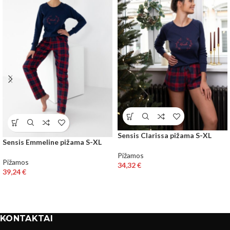
Sensis Clarissa pižama S-XL
Sensis Emmeline pižama S-XL
Pižamos
Pižamos
34,32
€
39,24
€
KONTAKTAI