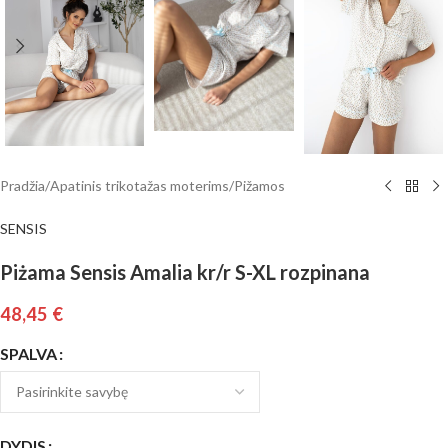
Pradžia
/
Apatinis trikotažas moterims
/
Pižamos
SENSIS
Piżama Sensis Amalia kr/r S-XL rozpinana
48,45
€
SPALVA
DYDIS