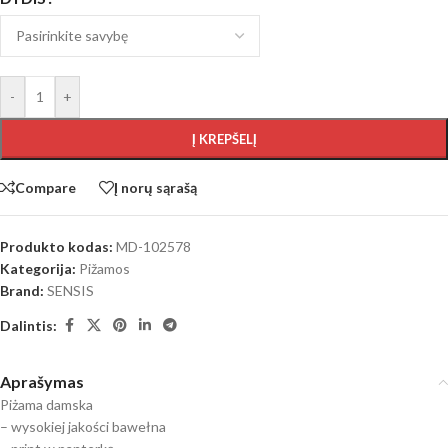
-
+
Į KREPŠELĮ
Compare
Į norų sąrašą
Produkto kodas:
MD-102578
Kategorija:
Pižamos
Brand:
SENSIS
Dalintis:
Aprašymas
Piżama damska
– wysokiej jakości bawełna