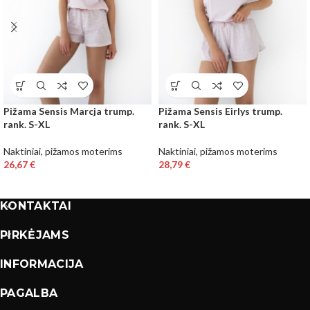
Pižama Sensis Marcja trump.
Pižama Sensis Eirlys trump.
rank. S-XL
rank. S-XL
Naktiniai, pižamos moterims
Naktiniai, pižamos moterims
26,67
€
28,79
€
KONTAKTAI
PIRKĖJAMS
INFORMACIJA
PAGALBA