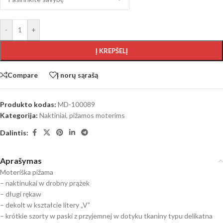
-
+
Į KREPŠELĮ
Compare
Į norų sąrašą
Produkto kodas:
MD-100089
Kategorija:
Naktiniai, pižamos moterims
Dalintis:
Aprašymas
Moteriška pižama
– naktinukai w drobny prążek
– długi rękaw
– dekolt w kształcie litery „V”
– krótkie szorty w paski z przyjemnej w dotyku tkaniny typu delikatna