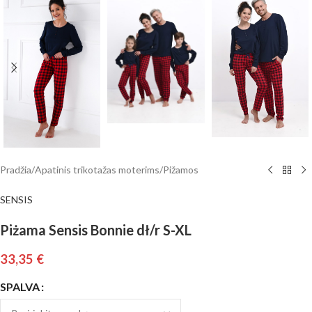
Pradžia
/
Apatinis trikotažas moterims
/
Pižamos
SENSIS
Piżama Sensis Bonnie dł/r S-XL
33,35
€
SPALVA