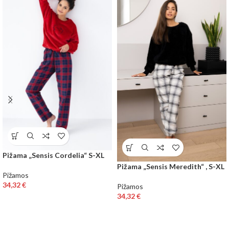
Pižama „Sensis Cordelia“ S-XL
Pižama „Sensis Meredith“ , S-XL
Pižamos
34,32
€
Pižamos
34,32
€