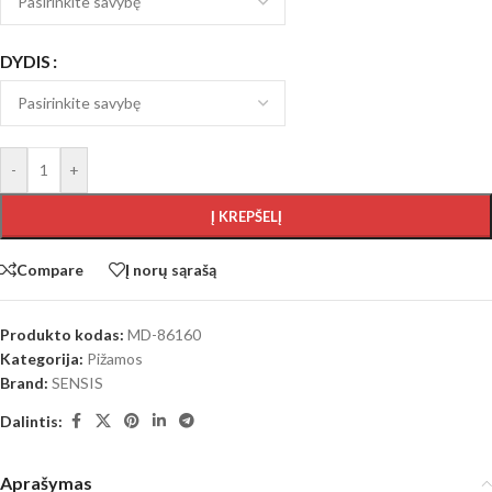
DYDIS
-
+
Į KREPŠELĮ
Compare
Į norų sąrašą
Produkto kodas:
MD-86160
Kategorija:
Pižamos
Brand:
SENSIS
Dalintis:
Aprašymas