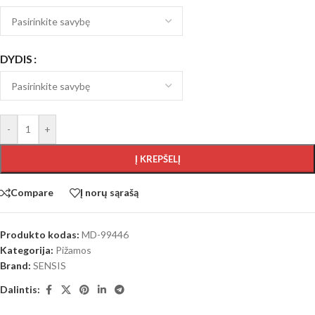
DYDIS
-
+
Į KREPŠELĮ
Compare
Į norų sąrašą
Produkto kodas:
MD-99446
Kategorija:
Pižamos
Brand:
SENSIS
Dalintis: