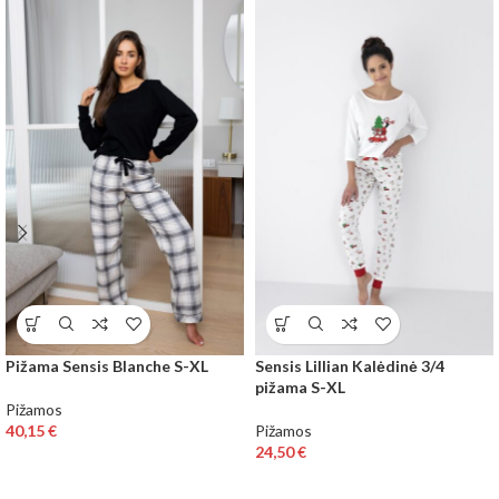
Pižama Sensis Blanche S-XL
Sensis Lillian Kalėdinė 3/4
pižama S-XL
Pižamos
40,15
€
Pižamos
24,50
€