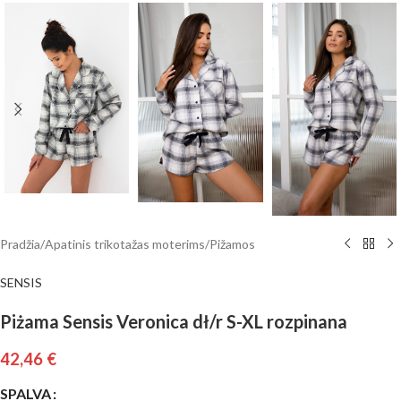
Pradžia
/
Apatinis trikotažas moterims
/
Pižamos
SENSIS
Piżama Sensis Veronica dł/r S-XL rozpinana
42,46
€
SPALVA