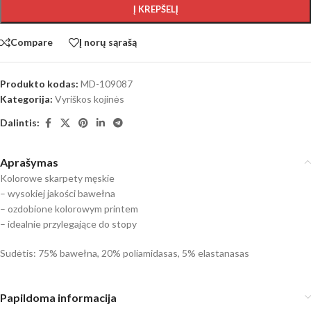
Į KREPŠELĮ
Compare
Į norų sąrašą
Produkto kodas:
MD-109087
Kategorija:
Vyriškos kojinės
Dalintis:
Aprašymas
Kolorowe skarpety męskie
– wysokiej jakości bawełna
– ozdobione kolorowym printem
– idealnie przylegające do stopy
Sudėtis: 75% bawełna, 20% poliamidasas, 5% elastanasas
Papildoma informacija