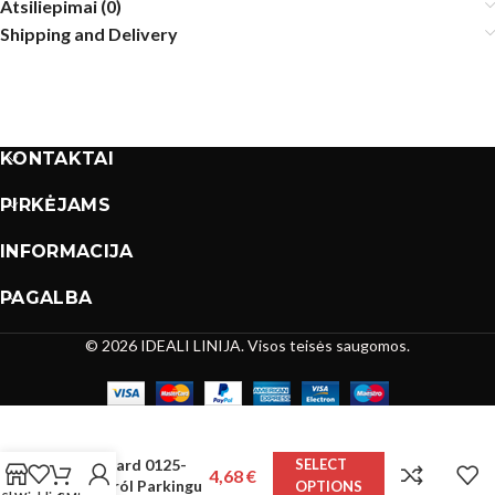
Atsiliepimai (0)
Shipping and Delivery
KONTAKTAI
PIRKĖJAMS
INFORMACIJA
PAGALBA
© 2026 IDEALI LINIJA. Visos teisės saugomos.
Skarpety Milena
Avangard 0125-
SELECT
4,68
€
144 Król Parkingu
OPTIONS