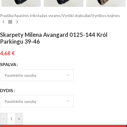
Pradžia
/
Apatinis trikotažas vyrams
/
Vyriški drabužiai
/
Vyriškos kojinės
Skarpety Milena Avangard 0125-144 Król
Parkingu 39-46
4,68
€
SPALVA
DYDIS
-
+