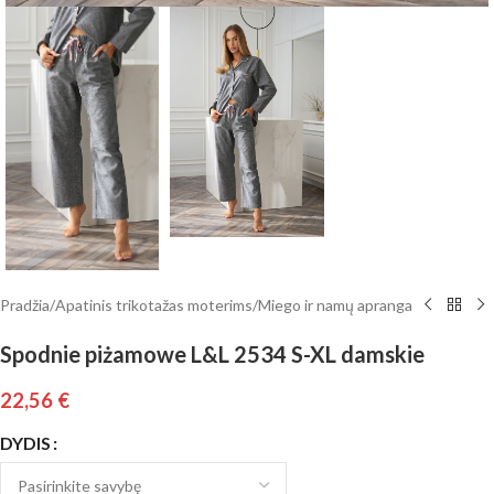
Pradžia
/
Apatinis trikotažas moterims
/
Miego ir namų apranga
Spodnie piżamowe L&L 2534 S-XL damskie
22,56
€
DYDIS