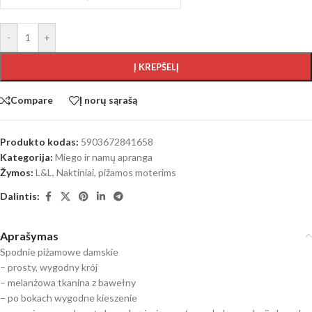
-
+
Į KREPŠELĮ
Compare
Į norų sąrašą
Produkto kodas:
5903672841658
Kategorija:
Miego ir namų apranga
Žymos:
L&L
,
Naktiniai, pižamos moterims
Dalintis:
Aprašymas
Spodnie piżamowe damskie
– prosty, wygodny krój
– melanżowa tkanina z bawełny
– po bokach wygodne kieszenie