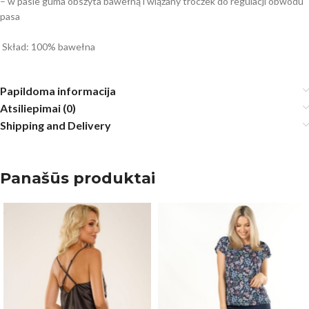
– w pasie guma obszyta bawełną i wiązany troczek do regulacji obwodu
pasa
Skład: 100% bawełna
Papildoma informacija
Atsiliepimai (0)
Shipping and Delivery
Panašūs produktai