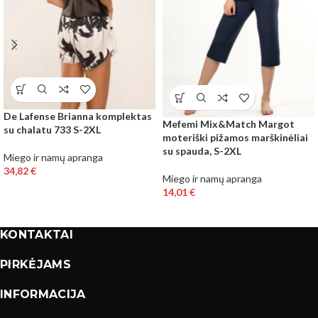
De Lafense Brianna komplektas
Mefemi Mix&Match Margot
su chalatu 733 S-2XL
moteriški pižamos marškinėliai
su spauda, S-2XL
Miego ir namų apranga
34,82
€
Miego ir namų apranga
14,01
€
KONTAKTAI
PIRKĖJAMS
INFORMACIJA