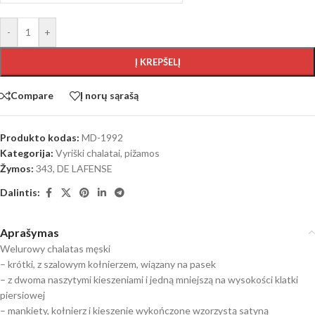
-
+
Į KREPŠELĮ
Compare
Į norų sąrašą
Produkto kodas:
MD-1992
Kategorija:
Vyriški chalatai, pižamos
Žymos:
343
,
DE LAFENSE
Dalintis:
Aprašymas
Welurowy chalatas męski
– krótki, z szalowym kołnierzem, wiązany na pasek
– z dwoma naszytymi kieszeniami i jedną mniejszą na wysokości klatki
piersiowej
– mankiety, kołnierz i kieszenie wykończone wzorzystą satyną