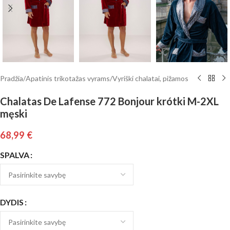
Pradžia
/
Apatinis trikotažas vyrams
/
Vyriški chalatai, pižamos
Chalatas De Lafense 772 Bonjour krótki M-2XL
męski
68,99
€
SPALVA
DYDIS