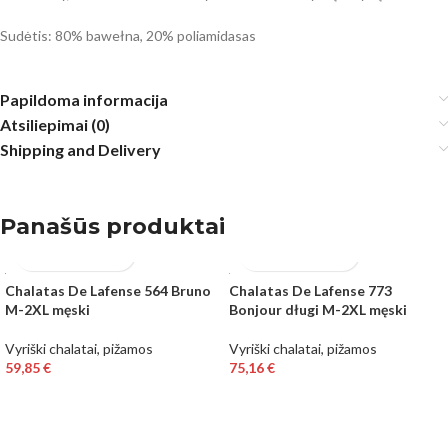
Sudėtis: 80% bawełna, 20% poliamidasas
Papildoma informacija
Atsiliepimai (0)
Shipping and Delivery
Panašūs produktai
Chalatas De Lafense 564 Bruno
Chalatas De Lafense 773
M-2XL męski
Bonjour długi M-2XL męski
Vyriški chalatai, pižamos
Vyriški chalatai, pižamos
59,85
€
75,16
€