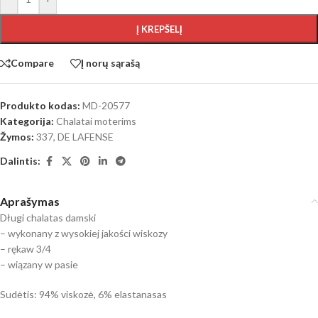
Į KREPŠELĮ
Compare
Į norų sąrašą
Produkto kodas:
MD-20577
Kategorija:
Chalatai moterims
Žymos:
337
,
DE LAFENSE
Dalintis:
Aprašymas
Długi chalatas damski
– wykonany z wysokiej jakości wiskozy
– rękaw 3/4
– wiązany w pasie
Sudėtis: 94% viskozė, 6% elastanasas