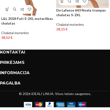
De Lafense 643 Noela trumpas
chalatas S-2XL
L&L 2018 Pati S-2XL moteriškas
chalatas
Chalatai moterims
28,15
€
Chalatai moterims
38,52
€
KONTAKTAI
PIRKĖJAMS
INFORMACIJA
PAGALBA
© 2026 IDEALI LINIJA. Visos teisės saugomos.