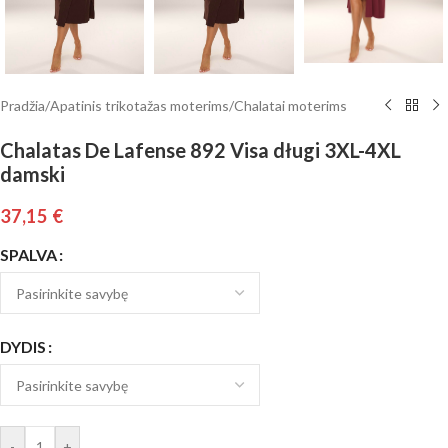
Pradžia
/
Apatinis trikotažas moterims
/
Chalatai moterims
Chalatas De Lafense 892 Visa długi 3XL-4XL
damski
37,15
€
SPALVA
DYDIS
-
+