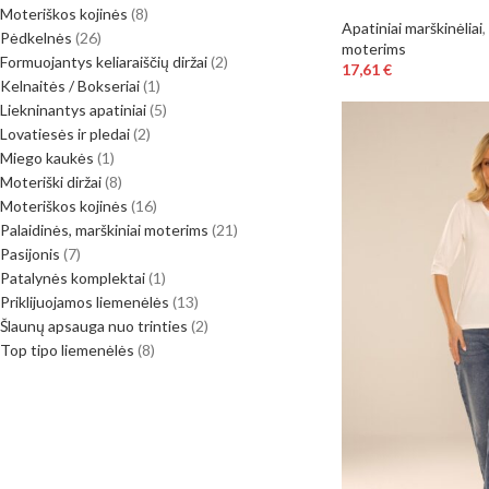
Moteriškos kojinės
8
Apatiniai marškinėliai
,
Pėdkelnės
26
moterims
Formuojantys keliaraiščių diržai
2
17,61
€
Kelnaitės / Bokseriai
1
Liekninantys apatiniai
5
Lovatiesės ir pledai
2
Miego kaukės
1
Moteriški diržai
8
Moteriškos kojinės
16
Palaidinės, marškiniai moterims
21
Pasijonis
7
Patalynės komplektai
1
Priklijuojamos liemenėlės
13
Šlaunų apsauga nuo trinties
2
Top tipo liemenėlės
8