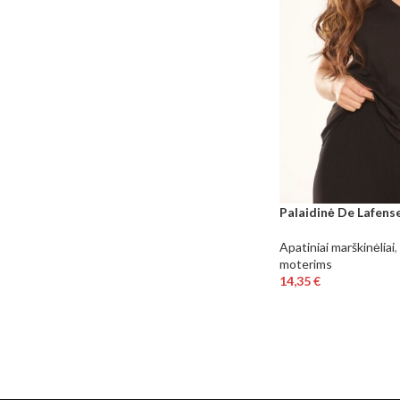
Palaidinė De Lafens
Apatiniai marškinėliai
,
moterims
14,35
€