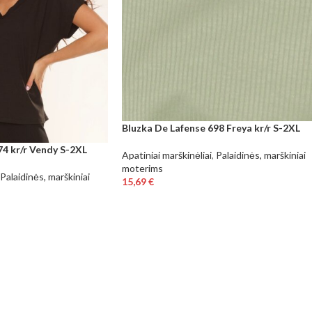
Bluzka De Lafense 698 Freya kr/r S-2XL
74 kr/r Vendy S-2XL
Apatiniai marškinėliai
,
Palaidinės, marškiniai
moterims
Palaidinės, marškiniai
15,69
€