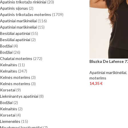
Apatinio trikotažo rinkiniai
20
Apatinis sijonas
2
Apatinis trikotažas moterims
1709
Apatiniai marškinėliai
116
Apatiniai marškinėliai
15
Besiūliai apatiniai
55
Besiūliai apatiniai
2
Bodžiai
4
Bodžiai
26
Chalatai moterims
272
Bluzka De Lafense 7
Kelnaitės
11
Kelnaitės
247
Apatiniai marškinėliai
,
Kelnės moterims
3
moterims
14,35
€
Kelnės moterims
3
Korsetai
9
Liekninantys apatiniai
8
Bodžiai
2
Kelnaitės
2
Korsetai
4
Liemenėlės
15
Maudymosi kostiumėliai
7