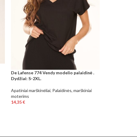
De Lafense 774 Vendy modelio palaidinė .
Dydžiai: S-2XL.
Apatiniai marškinėliai
,
Palaidinės, marškiniai
moterims
14,35
€