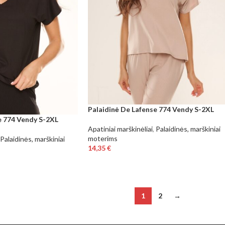
Palaidinė De Lafense 774 Vendy S-2XL
e 774 Vendy S-2XL
Apatiniai marškinėliai
,
Palaidinės, marškiniai
moterims
Palaidinės, marškiniai
14,35
€
1
2
→