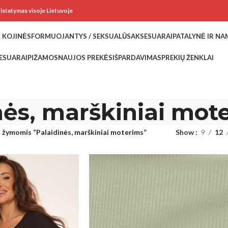
ristatymas visoje Lietuvoje
 KOJINĖS
FORMUOJANTYS / SEKSUALŪS
AKSESUARAI
PATALYNĖ IR N
ESUARAI
PIŽAMOS
NAUJOS PREKĖS
IŠPARDAVIMAS
PREKIŲ ŽENKLAI
nės, marškiniai mot
 žymomis “Palaidinės, marškiniai moterims”
Show
9
12