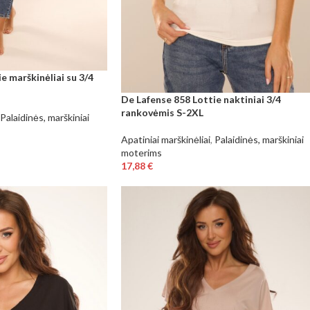
e marškinėliai su 3/4
De Lafense 858 Lottie naktiniai 3/4
rankovėmis S-2XL
Palaidinės, marškiniai
Apatiniai marškinėliai
,
Palaidinės, marškiniai
moterims
17,88
€