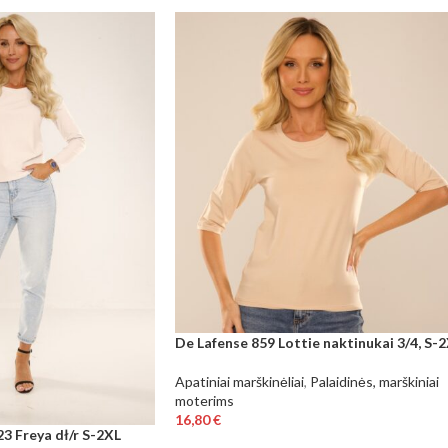
De Lafense 859 Lottie naktinukai 3/4, S-
Apatiniai marškinėliai
,
Palaidinės, marškiniai
moterims
16,80
€
3 Freya dł/r S-2XL