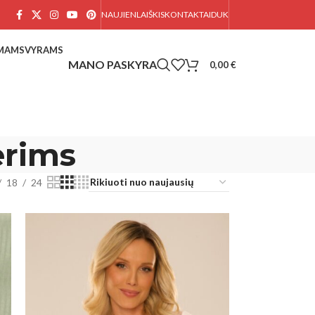
NAUJIENLAIŠKIS
KONTAKTAI
DUK
AMAMS
VYRAMS
0,00
€
erims
18
24