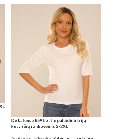
2XL
De Lafense 859 Lottie palaidinė trijų
ketvirčių rankovėmis S-2XL
Apatiniai marškinėliai
,
Palaidinės, marškiniai