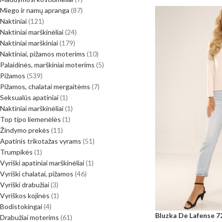
Miego ir namų apranga
87
Naktiniai
121
Naktiniai marškinėliai
24
Naktiniai marškiniai
179
Naktiniai, pižamos moterims
10
Palaidinės, marškiniai moterims
5
Pižamos
539
Pižamos, chalatai mergaitėms
7
Seksualūs apatiniai
1
Naktiniai marškinėliai
1
Top tipo liemenėlės
1
Žindymo prekės
11
Apatinis trikotažas vyrams
51
Trumpikės
1
Vyriški apatiniai marškinėliai
1
Vyriški chalatai, pižamos
46
Vyriški drabužiai
3
Vyriškos kojinės
1
Bodistokingai
4
Bluzka De Lafense 72
Drabužiai moterims
61