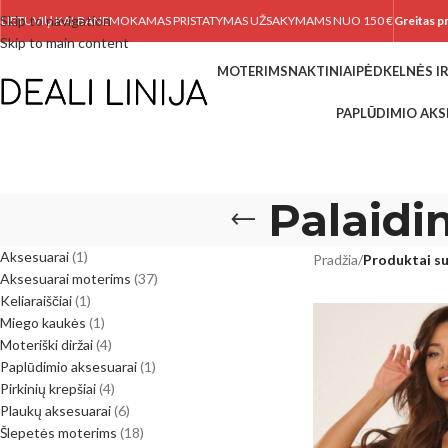
Skip to navigation
LIETUVIŲ KALBA
NEMOKAMAS PRISTATYMAS UŽSAKYMAMS NUO 150 €
Greitas p
Skip to main content
MOTERIMS
NAKTINIAI
PĖDKELNĖS IR
PAPLŪDIMIO AKS
Palaidi
Aksesuarai
1
Pradžia
/
Produktai su
Aksesuarai moterims
37
Keliaraiščiai
1
Miego kaukės
1
Moteriški diržai
4
Paplūdimio aksesuarai
1
Pirkinių krepšiai
4
Plaukų aksesuarai
6
Šlepetės moterims
18