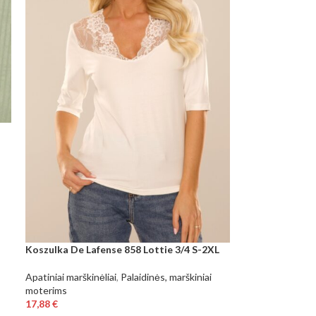
Koszulka De Lafense 858 Lottie 3/4 S-2XL
Apatiniai marškinėliai
,
Palaidinės, marškiniai
moterims
17,88
€