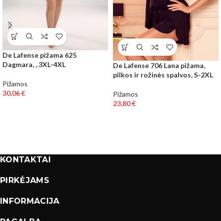
De Lafense pižama 625
Dagmara, , 3XL-4XL
De Lafense 706 Lana pižama,
pilkos ir rožinės spalvos, S-2XL
Pižamos
30,06
€
Pižamos
23,80
€
KONTAKTAI
PIRKĖJAMS
INFORMACIJA