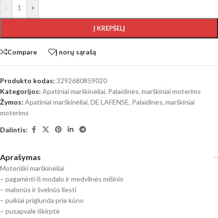
-
+
Į KREPŠELĮ
Compare
Į norų sąrašą
Produkto kodas:
3292680859020
Kategorijos:
Apatiniai marškinėliai
,
Palaidinės, marškiniai moterims
Žymos:
Apatiniai marškinėliai
,
DE LAFENSE
,
Palaidinės, marškiniai
moterims
Dalintis:
Aprašymas
Moteriški marškinėliai
– pagaminti iš modalo ir medvilnės mišinio
– malonūs ir švelnūs liesti
– puikiai priglunda prie kūno
– pusapvalė iškirptė