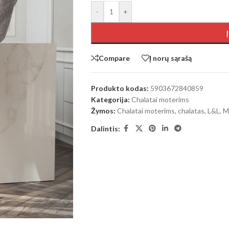
-
+
Compare
Į norų sąrašą
Produkto kodas:
5903672840859
Kategorija:
Chalatai moterims
Žymos:
Chalatai moterims
,
chalatas
,
L&L
,
M
Dalintis: