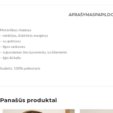
APRAŠYMAS
PAPILD
Moteriškas chalatas
– minkštas, išskirtinis mezginys
– su gobtuvu
– ilgos rankovės
– sujuosiamas ties juosmeniu, su kišenėmis
– ilgis iki kelio
Sudėtis: 100% poliesteris
Panašūs produktai