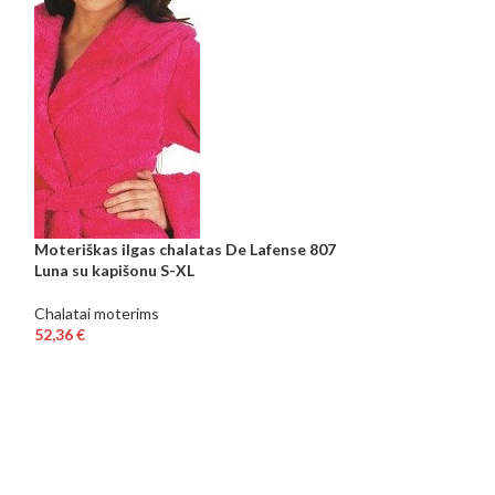
Moteriškas ilgas chalatas De Lafense 807
Luna su kapišonu S-XL
Chalatai moterims
52,36
€
Moteriškas ilgas
dydžiai S-2XL.