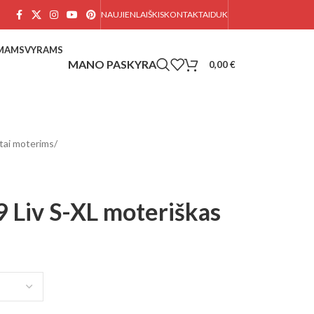
NAUJIENLAIŠKIS
KONTAKTAI
DUK
AMAMS
VYRAMS
0,00
€
tai moterims
/
 Liv S-XL moteriškas