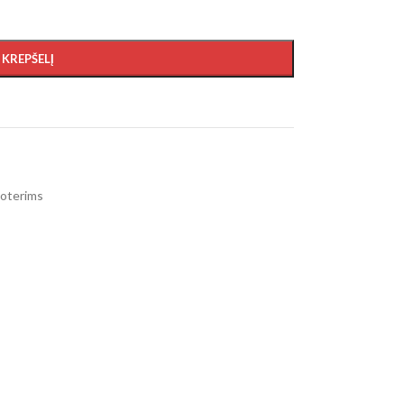
Į KREPŠELĮ
oterims