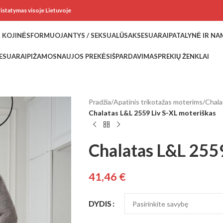
ristatymas visoje Lietuvoje
 KOJINĖS
FORMUOJANTYS / SEKSUALŪS
AKSESUARAI
PATALYNĖ IR N
ESUARAI
PIŽAMOS
NAUJOS PREKĖS
IŠPARDAVIMAS
PREKIŲ ŽENKLAI
Pradžia
/
Apatinis trikotažas moterims
/
Chala
Chalatas L&L 2559 Liv S-XL moteriškas
Chalatas L&L 2559
41,46
€
DYDIS