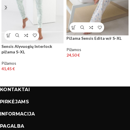
Pižama Sensis Edita w/r S-XL
Sensis Alyvuogių Interlock
Pižamos
pižama S-XL
24,50
€
Pižamos
41,45
€
KONTAKTAI
PIRKĖJAMS
INFORMACIJA
PAGALBA