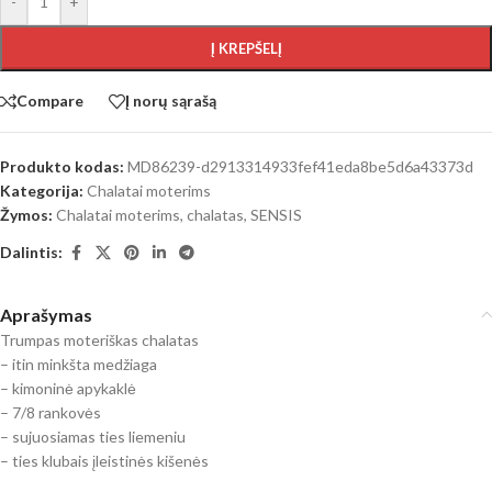
-
+
Į KREPŠELĮ
Compare
Į norų sąrašą
Produkto kodas:
MD86239-d2913314933fef41eda8be5d6a43373d
Kategorija:
Chalatai moterims
Žymos:
Chalatai moterims
,
chalatas
,
SENSIS
Dalintis:
Aprašymas
Trumpas moteriškas chalatas
– itin minkšta medžiaga
– kimoninė apykaklė
– 7/8 rankovės
– sujuosiamas ties liemeniu
– ties klubais įleistinės kišenės