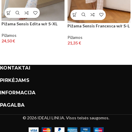
Pižama Sensis Edita w/r S-XL
Pižama Sensis Francesca w/r S-L
Pižamos
Pižamos
24,50
€
21,35
€
KONTAKTAI
PIRKĖJAMS
INFORMACIJA
PAGALBA
© 2026 IDEALI LINIJA. Visos teisės saugomos.