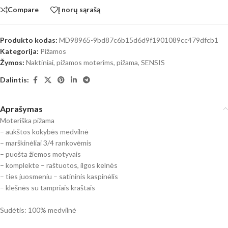
Compare
Į norų sąrašą
Produkto kodas:
MD98965-9bd87c6b15d6d9f1901089cc479dfcb1
Kategorija:
Pižamos
Žymos:
Naktiniai, pižamos moterims
,
pižama
,
SENSIS
Dalintis:
Aprašymas
Moteriška pižama
– aukštos kokybės medvilnė
– marškinėliai 3/4 rankovėmis
– puošta žiemos motyvais
– komplekte – raštuotos, ilgos kelnės
– ties juosmeniu – satininis kaspinėlis
– klešnės su tampriais kraštais
Sudėtis: 100% medvilnė