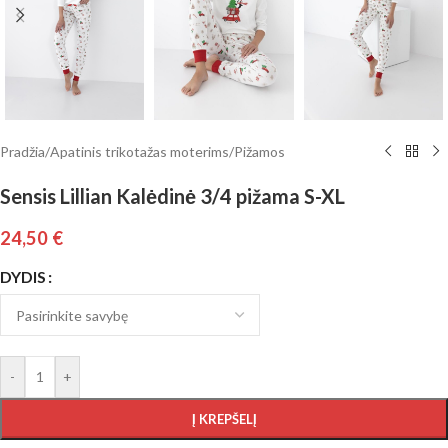
Pradžia
/
Apatinis trikotažas moterims
/
Pižamos
Sensis Lillian Kalėdinė 3/4 pižama S-XL
24,50
€
DYDIS
-
+
Į KREPŠELĮ