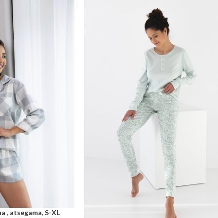
a , atsegama, S-XL