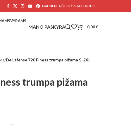
NAUJIENLAIŠKIS
KONTAKTAI
DUK
AMAMS
VYRAMS
0,00
€
mos
/
De Lafense 720 Finess trumpa pižama S-2XL
iness trumpa pižama