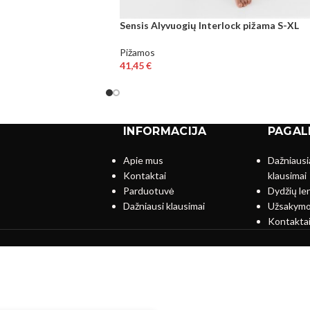
Sensis Alyvuogių Interlock pižama S-XL
Pižamos
41,45
€
INFORMACIJA
PAGAL
Apie mus
Dažniausi
Kontaktai
klausimai
s
Parduotuvė
Dydžių le
Dažniausi klausimai
Užsakymo
Kontakta