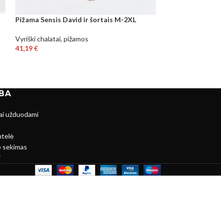
Pižamos
Pižama Sensis David ir šortais M-2XL
24,50
€
Vyriški chalatai, pižamos
41,19
€
BA
ai užduodami
ntelė
 sekimas
i