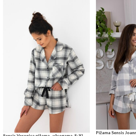
Pižama Sensis Joann
Sensis Veronica pižama , užsegama, S-XL