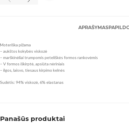
APRAŠYMAS
PAPILD
Moteriška pižama
– aukštos kokybės viskozė
– marškinėliai trumpomis peteliškės formos rankovėmis
– V formos iškirptė, apsiūta nėriniais
– ilgos, laisvo, tiesaus kirpimo kelnės
Sudėtis: 94% viskozė, 6% elastanas
Panašūs produktai