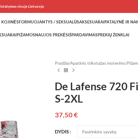
ristatymas visoje Lietuvoje
 KOJINĖS
FORMUOJANTYS / SEKSUALŪS
AKSESUARAI
PATALYNĖ IR N
ESUARAI
PIŽAMOS
NAUJOS PREKĖS
IŠPARDAVIMAS
PREKIŲ ŽENKLAI
Pradžia
/
Apatinis trikotažas moterims
/
Piža
De Lafense 720 F
S-2XL
37,50
€
DYDIS