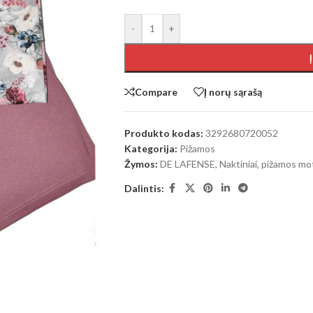
-
+
Compare
Į norų sąrašą
Produkto kodas:
3292680720052
Kategorija:
Pižamos
Žymos:
DE LAFENSE
,
Naktiniai, pižamos mo
Dalintis: