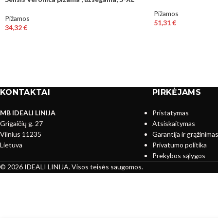
Pižamos
Pižamos
51,31
€
34,32
€
KONTAKTAI
PIRKĖJAMS
MB IDEALI LINIJA
Pristatymas
Grigaičių g. 27
Atsiskaitymas
Vilnius 11235
Garantija ir grąžinima
Lietuva
Privatumo politika
Prekybos sąlygos
© 2026 IDEALI LINIJA. Visos teisės saugomos.