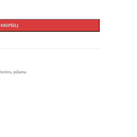
Į KREPŠELĮ
terims
,
pižama