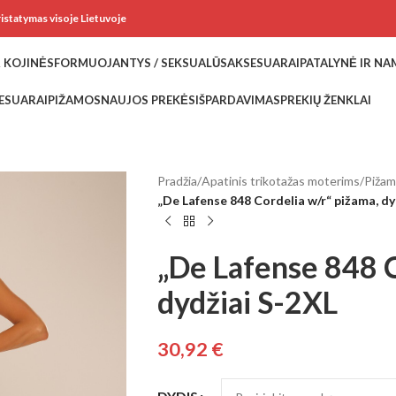
ristatymas visoje Lietuvoje
 KOJINĖS
FORMUOJANTYS / SEKSUALŪS
AKSESUARAI
PATALYNĖ IR N
ESUARAI
PIŽAMOS
NAUJOS PREKĖS
IŠPARDAVIMAS
PREKIŲ ŽENKLAI
Pradžia
/
Apatinis trikotažas moterims
/
Piža
„De Lafense 848 Cordelia w/r“ pižama, dy
„De Lafense 848 C
dydžiai S-2XL
30,92
€