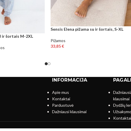
Sensis Elena pižama su ir šortais, S-XL
 ir šortais M-2XL
Pižamos
33,85
€
mos
INFORMACIJA
PAGAL
Apie mus
Dažniausi
Kontaktai
klausimai
s
Parduotuvė
Dydžių le
Dažniausi klausimai
Užsakymo
Kontakta