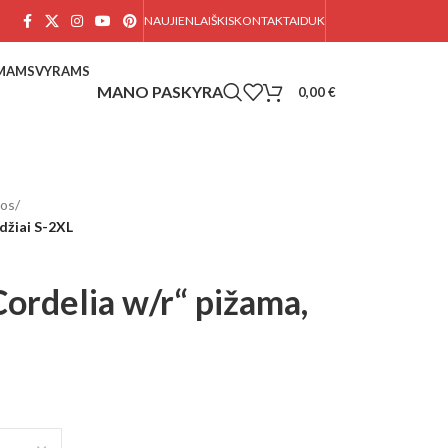
NAUJIENLAIŠKIS
KONTAKTAI
DUK
AMAMS
VYRAMS
0,00
€
mos
/
džiai S-2XL
ordelia w/r“ pižama,