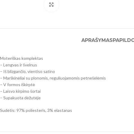
Click to enlarge
APRAŠYMAS
PAPILD
Moteriškas komplektas
– Lengvas ir švelnus
– Iš blizgančio, vientiso satino
– Marškinėliai su plonomis, reguliuojamomis petnešėlėmis
– V formos iškirptė
– Laisvo kirpimo šortai
– Supakuota dėžutėje
Sudėtis: 97% poliesteris, 3% elastanas