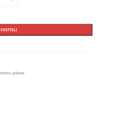
Į KREPŠELĮ
terims
,
pižama