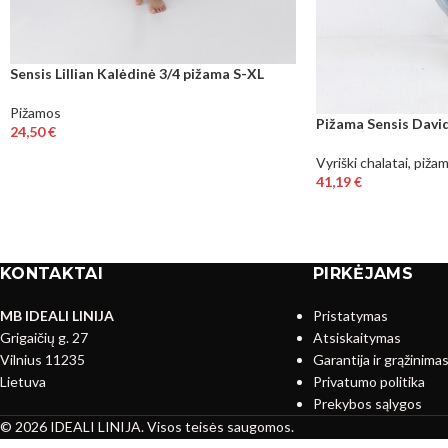
Sensis Lillian Kalėdinė 3/4 pižama S-XL
Pižamos
Pižama Sensis David
24,50
€
Vyriški chalatai, piža
41,19
€
KONTAKTAI
PIRKĖJAMS
MB IDEALI LINIJA
Pristatymas
Grigaičių g. 27
Atsiskaitymas
Vilnius 11235
Garantija ir grąžinima
Lietuva
Privatumo politika
Prekybos sąlygos
© 2026 IDEALI LINIJA. Visos teisės saugomos.