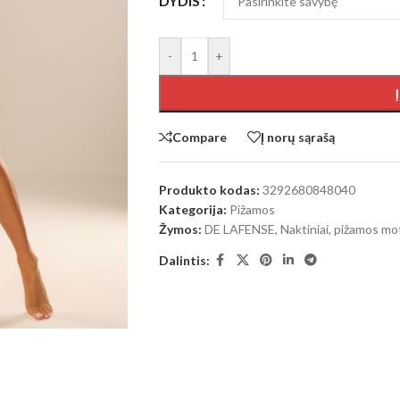
DYDIS
-
+
Compare
Į norų sąrašą
Produkto kodas:
3292680848040
Kategorija:
Pižamos
Žymos:
DE LAFENSE
,
Naktiniai, pižamos mo
Dalintis: