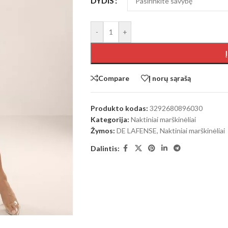
DYDIS
-
+
Compare
Į norų sąrašą
Produkto kodas:
3292680896030
Kategorija:
Naktiniai marškinėliai
Žymos:
DE LAFENSE
,
Naktiniai marškinėliai
Dalintis: