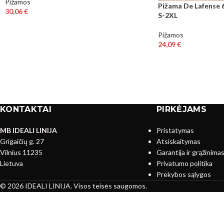
Pižamos
Pižama De Lafense 6
30,06
€
S-2XL
Pižamos
24,09
€
KONTAKTAI
PIRKĖJAMS
MB IDEALI LINIJA
Pristatymas
Grigaičių g. 27
Atsiskaitymas
Vilnius 11235
Garantija ir grąžinima
Lietuva
Privatumo politika
Prekybos sąlygos
© 2026 IDEALI LINIJA. Visos teisės saugomos.