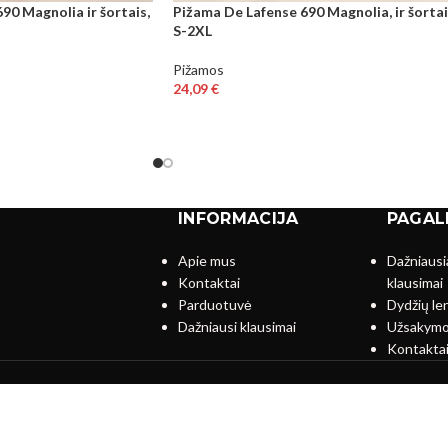
90 Magnolia ir šortais,
Pižama De Lafense 690 Magnolia, ir šortai
S-2XL
Pižamos
24,09
€
INFORMACIJA
PAGAL
Apie mus
Dažniausi
Kontaktai
klausimai
s
Parduotuvė
Dydžių le
Dažniausi klausimai
Užsakymo
Kontakta