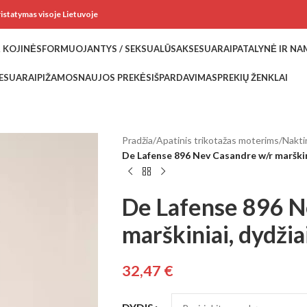
ristatymas visoje Lietuvoje
 KOJINĖS
FORMUOJANTYS / SEKSUALŪS
AKSESUARAI
PATALYNĖ IR N
ESUARAI
PIŽAMOS
NAUJOS PREKĖS
IŠPARDAVIMAS
PREKIŲ ŽENKLAI
Pradžia
/
Apatinis trikotažas moterims
/
Naktin
De Lafense 896 Nev Casandre w/r marškini
De Lafense 896 N
marškiniai, dydžia
32,47
€