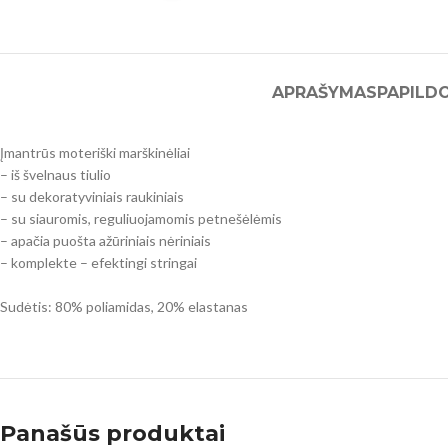
APRAŠYMAS
PAPILD
Įmantrūs moteriški marškinėliai
– iš švelnaus tiulio
– su dekoratyviniais raukiniais
– su siauromis, reguliuojamomis petnešėlėmis
– apačia puošta ažūriniais nėriniais
– komplekte – efektingi stringai
Sudėtis: 80% poliamidas, 20% elastanas
Panašūs produktai