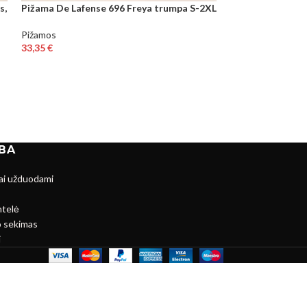
s,
Pižama De Lafense 696 Freya trumpa S-2XL
Pižama De Lafense
2XL.
Pižamos
33,35
€
Pižamos
31,23
€
BA
ai užduodami
ntelė
 sekimas
i