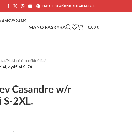
NAUJIENLAIŠKIS
KONTAKTAI
DUK
AMAMS
VYRAMS
0,00
€
iai
/
Naktiniai marškinėliai
/
ai, dydžiai S-2XL.
ev Casandre w/r
i S-2XL.