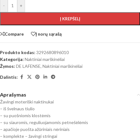
-
+
Į KREPŠELĮ
Compare
Į norų sąrašą
Produkto kodas:
3292680896010
Kategorija:
Naktiniai marškinėliai
Žymos:
DE LAFENSE
,
Naktiniai marškinėliai
Dalintis:
Aprašymas
Žavingi moteriški naktinukai
– iš švelnaus tiulio
– su puošniomis klostėmis
– su siauromis, reguliuojamomis petnešėlėmis
– apačioje puošta ažūriniais nėriniais
– komplekte – žavingi stringai