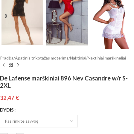
Pradžia
/
Apatinis trikotažas moterims
/
Naktiniai
/
Naktiniai marškinėliai
De Lafense marškiniai 896 Nev Casandre w/r S-
2XL
32,47
€
DYDIS