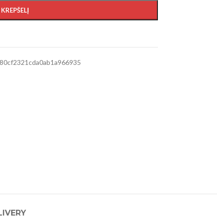
Į KREPŠELĮ
80cf2321cda0ab1a966935
LIVERY