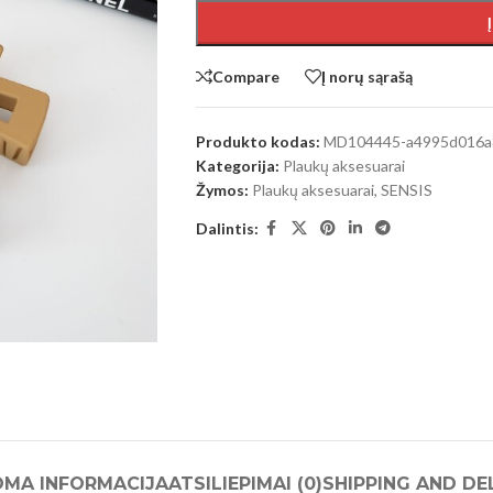
Compare
Į norų sąrašą
Produkto kodas:
MD104445-a4995d016a
Kategorija:
Plaukų aksesuarai
Žymos:
Plaukų aksesuarai
,
SENSIS
Dalintis:
OMA INFORMACIJA
ATSILIEPIMAI (0)
SHIPPING AND DE