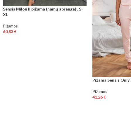
Sensis Milou II pižama (namų apranga) , S-
XL
Pižamos
60,83
€
Pižama Sensis Only L
Pižamos
41,26
€