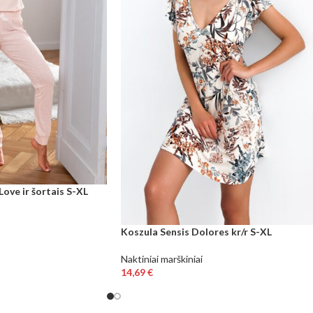
ove ir šortais S-XL
Koszula Sensis Dolores kr/r S-XL
Naktiniai marškiniai
14,69
€