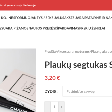
ristatymas visoje Lietuvoje
 KOJINĖS
FORMUOJANTYS / SEKSUALŪS
AKSESUARAI
PATALYNĖ IR N
ESUARAI
PIŽAMOS
NAUJOS PREKĖS
IŠPARDAVIMAS
PREKIŲ ŽENKLAI
Pradžia
/
Aksesuarai moterims
/
Plaukų akses
Plaukų segtukas 
3,20
€
DYDIS
-
+