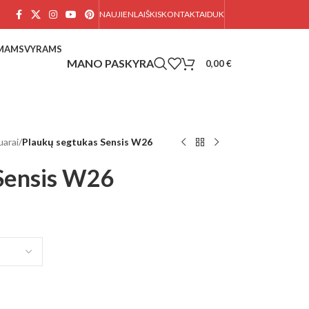
NAUJIENLAIŠKIS
KONTAKTAI
DUK
AMAMS
VYRAMS
0,00
€
uarai
/
Plaukų segtukas Sensis W26
Sensis W26